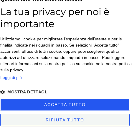
Pentole Agnelli
La tua privacy per noi è
Permaflex
importante
Piazza
Pintinox
Utilizziamo i cookie per migliorare l'esperienza dell'utente e per le
Porvasal
finalità indicate nei riquadri in basso. Se selezioni "Accetta tutto"
Rak
acconsenti all'uso di tutti i cookie, oppure puoi sceglierei quali ci
autorizzi ad utilizzare selezionando i riquadri in basso. Puoi leggere
RCR
ulteriori informazioni sulla nostra politica sui cookie nella nostra politica
Revol
sulla privacy.
Leggi di più
RGV
Riuni
MOSTRA DETTAGLI
Robot-Coupe
ACCETTA TUTTO
Rona
Roootz
RIFIUTA TUTTO
Salvinelli