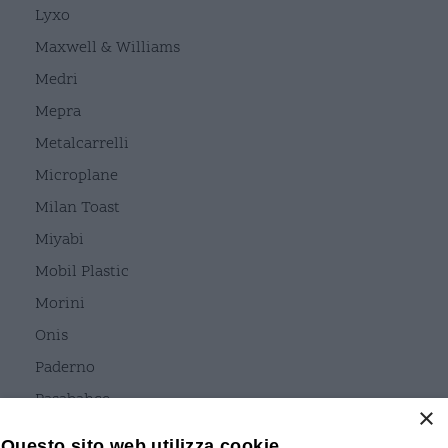
Lyxo
Maxwell & Williams
Medri
Mepra
Metalcarrelli
Microplane
Milan Toast
Miyabi
Mobil Plastic
Morini
Onis
Paderno
Pasabahce
×
Pavoni
Questo sito web utilizza cookie