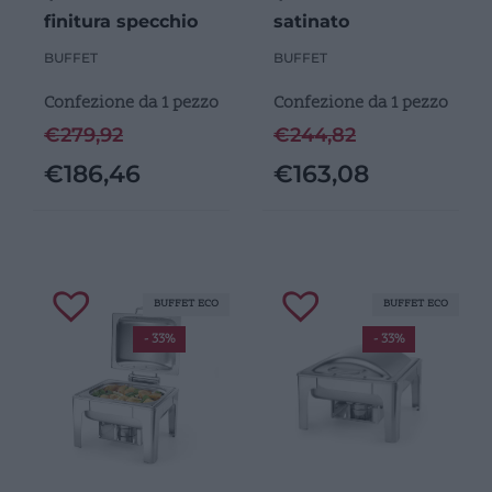
finitura specchio
satinato
BUFFET
BUFFET
Confezione da 1 pezzo
Confezione da 1 pezzo
€
279,92
€
244,82
€
186,46
€
163,08
BUFFET ECO
BUFFET ECO
- 33%
- 33%