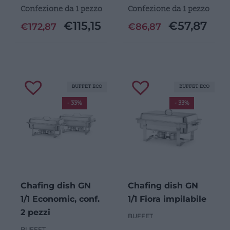
Confezione da 1 pezzo
Confezione da 1 pezzo
€
115,15
€
57,87
€
172,87
€
86,87
BUFFET ECO
BUFFET ECO
- 33%
- 33%
Chafing dish GN
Chafing dish GN
1/1 Economic, conf.
1/1 Fiora impilabile
2 pezzi
BUFFET
BUFFET