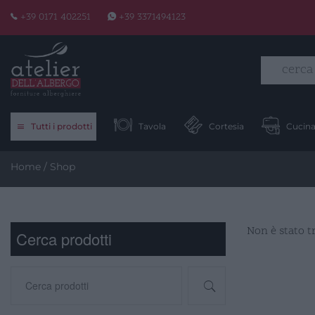
Skip
+39 0171 402251
+39 3371494123
to
content
Tutti i prodotti
Tavola
Cortesia
Cucin
Home
/ Shop
Non è stato t
Cerca prodotti
Cerca: