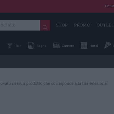
Chius
SHOP
PROMO
OUTLE
a
Bar
Bagno
Camere
Hotel
rovato nessun prodotto che corrisponde alla tua selezione.