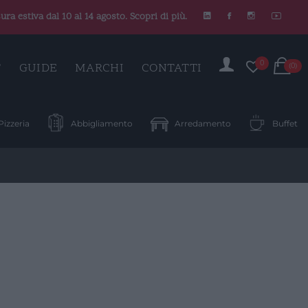
ura estiva dal 10 al 14 agosto. Scopri di più.
C
0
T
GUIDE
MARCHI
CONTATTI
(0)
Pizzeria
Abbigliamento
Arredamento
Buffet