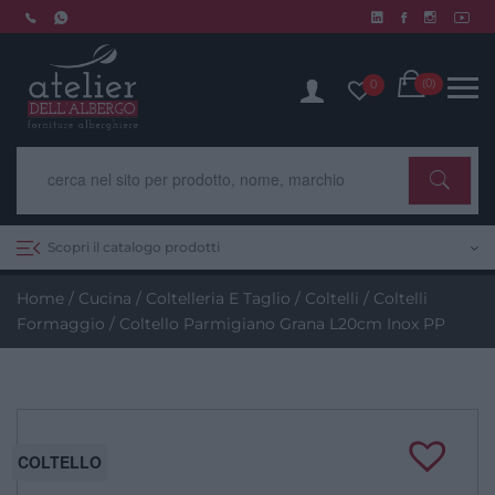
Skip
to
Chiusura estiva dal 10 al 14 agosto. Scopri di più.
content
Cart
(0)
0
Scopri il catalogo prodotti
Home
/
Cucina
/
Coltelleria E Taglio
/
Coltelli
/
Coltelli
Formaggio
/ Coltello Parmigiano Grana L20cm Inox PP
COLTELLO