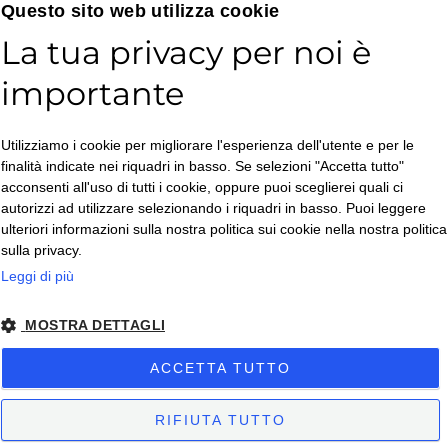
Email*
Questo sito web utilizza cookie
La tua privacy per noi è
importante
Accetto la
Utilizziamo i cookie per migliorare l'esperienza dell'utente e per le
Privacy Policy
*
finalità indicate nei riquadri in basso. Se selezioni "Accetta tutto"
ISCRIVITI
acconsenti all'uso di tutti i cookie, oppure puoi sceglierei quali ci
autorizzi ad utilizzare selezionando i riquadri in basso. Puoi leggere
ulteriori informazioni sulla nostra politica sui cookie nella nostra politica
sulla privacy.
Leggi di più
MOSTRA DETTAGLI
Copyright © 2026. All Rights Reserved.
ACCETTA TUTTO
Privacy policy
– Condizioni di Vendita
– Condizioni di Vendita Business
-
Impostazioni Cookies
RIFIUTA TUTTO