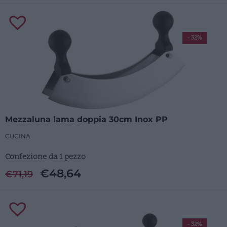
- 32%
Mezzaluna lama doppia 30cm Inox PP
CUCINA
Confezione da 1 pezzo
€
48,64
€
71,19
- 32%