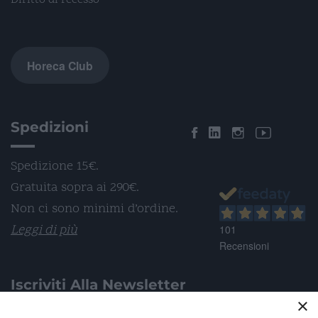
Diritto di recesso
Horeca Club
Spedizioni
Spedizione 15€.
Gratuita sopra ai 290€.
Non ci sono minimi d’ordine.
Leggi di più
101
Recensioni
Iscriviti Alla Newsletter
×