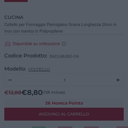
CUCINA
Coltello per Formaggio Parmigiano Grana Lunghezza 20cm in
Inox con manico in Polipropilene
Disponibile su ordinazione
Codice Prodotto:
PAD|48280-04
Modello:
COLTELLO
Coltello
Parmigiano
Grana
€
8,80
(IVA inclusa)
€
12,88
L20cm
Inox
26 Horeca Points
PP
AGGIUNGI AL CARRELLO
quantità