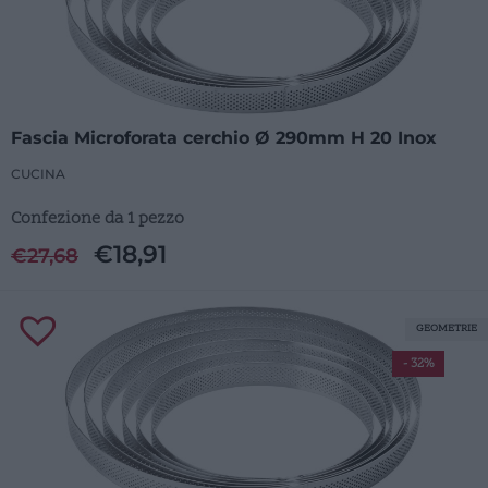
Fascia Microforata cerchio Ø 290mm H 20 Inox
CUCINA
Confezione da 1 pezzo
€
18,91
€
27,68
GEOMETRIE
- 32%