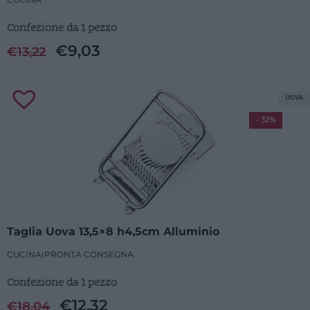
Confezione da 1 pezzo
€
9,03
€
13,22
UOVA
- 32%
Taglia Uova 13,5×8 h4,5cm Alluminio
CUCINA
|
PRONTA CONSEGNA
Confezione da 1 pezzo
€
12,32
€
18,04