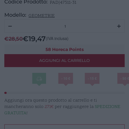
Codice Prodotto:
PAD|47511-31
Modello:
GEOMETRIE
Fascia
Microforata
cerchio
€
19,47
(IVA inclusa)
€
28,50
Ø
310mm
58 Horeca Points
H
AGGIUNGI AL CARRELLO
20
Inox
quantità
- 10 €
- 15 €
- 50 
Aggiungi ora questo prodotto al carrello e ti
mancheranno solo
271€
per raggiungere la
SPEDIZIONE
GRATUITA
!