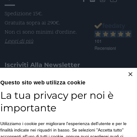
Spedizione 15€.
Gratuita sopra ai 290€.
Non ci sono minimi d’ordine.
Leggi di più
101
Recensioni
Iscriviti Alla Newsletter
×
Email*
Questo sito web utilizza cookie
La tua privacy per noi è
importante
Accetto la
Utilizziamo i cookie per migliorare l'esperienza dell'utente e per le
Privacy Policy
*
finalità indicate nei riquadri in basso. Se selezioni "Accetta tutto"
ISCRIVITI
acconsenti all'uso di tutti i cookie, oppure puoi sceglierei quali ci