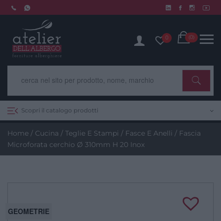
Skip
to
Chiusura estiva dal 10 al 14 agosto. Scopri di più.
content
Cart
(0)
0
Scopri il catalogo prodotti
Home
/
Cucina
/
Teglie E Stampi
/
Fasce E Anelli
/ Fascia
Microforata cerchio Ø 310mm H 20 Inox
GEOMETRIE