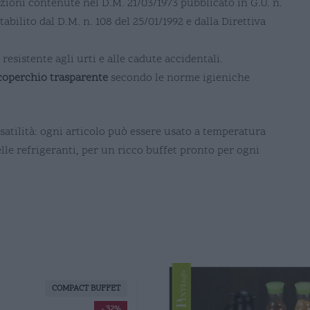
zioni contenute nel D.M. 21/03/1973 pubblicato in G.U. n.
bilito dal D.M. n. 108 del 25/01/1992 e dalla Direttiva
sistente agli urti e alle cadute accidentali.
coperchio trasparente
secondo le norme igieniche
rsatilità: ogni articolo può essere usato a temperatura
le refrigeranti, per un ricco buffet pronto per ogni
COMPACT BUFFET
- 32%