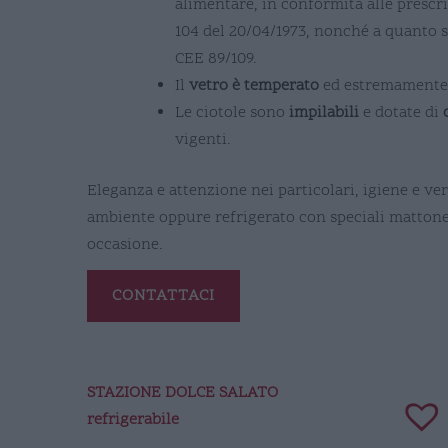
alimentare, in conformità alle prescri
104 del 20/04/1973, nonché a quanto sta
CEE 89/109.
Il
vetro è temperato
ed estremamente re
Le ciotole sono
impilabili
e dotate di
vigenti.
Eleganza e attenzione nei particolari, igiene e ve
ambiente oppure refrigerato con speciali mattonel
occasione.
CONTATTACI
STAZIONE DOLCE SALATO
refrigerabile