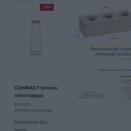
- 32%
COMPACT brocca
vetro tappo
sughero
BUFFET
|
PRONTA CONSEGNA
Confezione da 1
pezzo