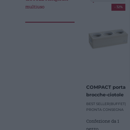
multiuso
- 32%
COMPACT porta
brocche-ciotole
refrigerato
BEST SELLER
|
BUFFET
|
PRONTA CONSEGNA
Confezione da 1
pezzo