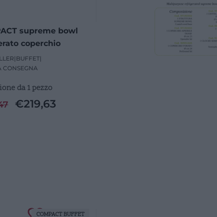
ACT supreme bowl
erato coperchio
LLER
|
BUFFET
|
A CONSEGNA
ione da 1 pezzo
€
219,63
47
COMPACT BUFFET