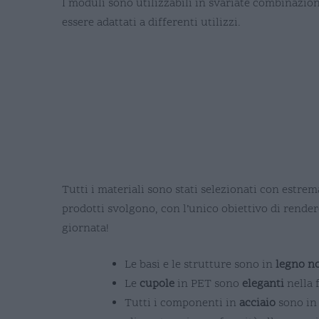
I moduli sono utilizzabili in svariate combinazion
essere adattati a differenti utilizzi.
Tutti i materiali sono stati selezionati con estrem
prodotti svolgono, con l’unico obiettivo di render
giornata!
Le basi e le strutture sono in
legno no
Le
cupole
in PET sono
eleganti
nella 
Tutti i componenti in
acciaio
sono in 