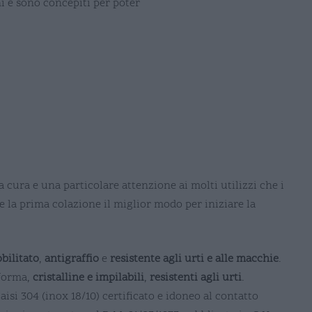
i e sono concepiti per poter
a cura e una particolare attenzione ai molti utilizzi che i
e la prima colazione il miglior modo per iniziare la
bilitato
,
antigraffio
e
resistente agli urti e alle macchie
.
forma,
cristalline e impilabili
,
resistenti agli urti
.
aisi 304 (inox 18/10) certificato e idoneo al contatto