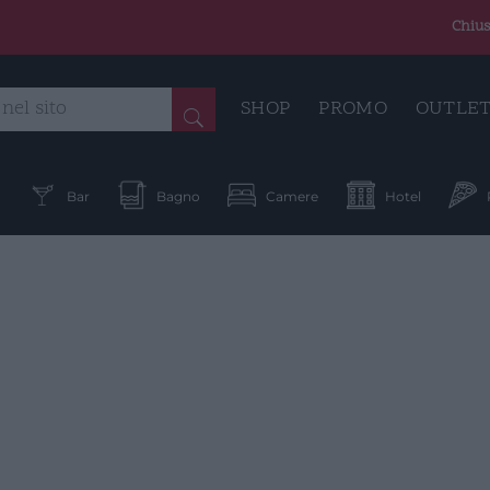
Chius
SHOP
PROMO
OUTLE
a
Bar
Bagno
Camere
Hotel