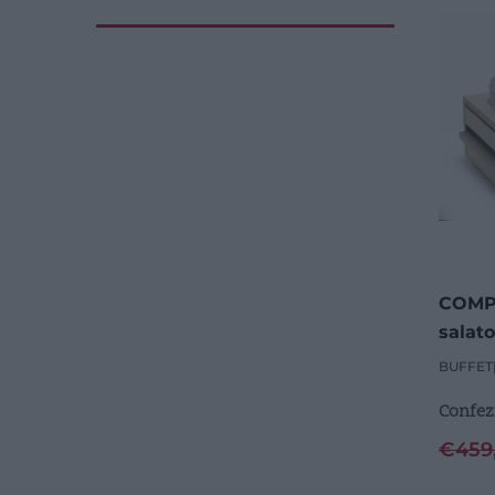
COMPA
salato
BUFFET
Confez
€
459