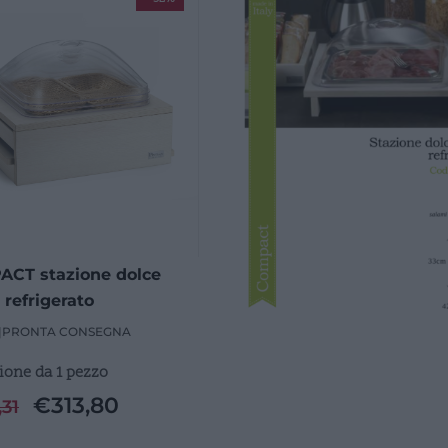
CT stazione dolce
 refrigerato
|
PRONTA CONSEGNA
ione da 1 pezzo
€
313,80
,31