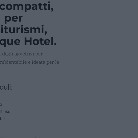
 compatti,
i per
iturismi,
ique Hotel.
 degli aggettivi per
mbientabile e ideata per la
uli:
io
ltiuso
ili