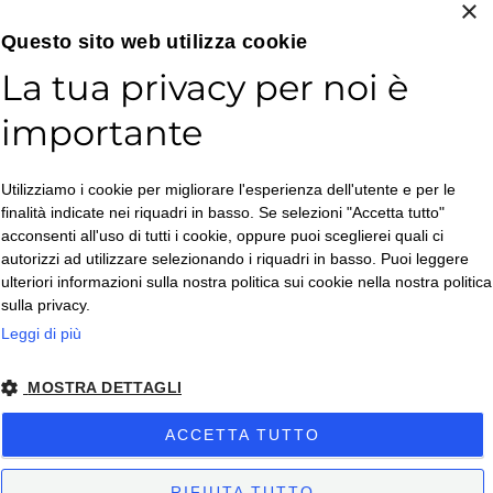
×
Email*
Questo sito web utilizza cookie
La tua privacy per noi è
importante
Accetto la
Utilizziamo i cookie per migliorare l'esperienza dell'utente e per le
Privacy Policy
*
finalità indicate nei riquadri in basso. Se selezioni "Accetta tutto"
ISCRIVITI
acconsenti all'uso di tutti i cookie, oppure puoi sceglierei quali ci
autorizzi ad utilizzare selezionando i riquadri in basso. Puoi leggere
ulteriori informazioni sulla nostra politica sui cookie nella nostra politica
sulla privacy.
Leggi di più
MOSTRA DETTAGLI
Copyright © 2026. All Rights Reserved.
ACCETTA TUTTO
Privacy policy
– Condizioni di Vendita
– Condizioni di Vendita Business
-
Impostazioni Cookies
RIFIUTA TUTTO