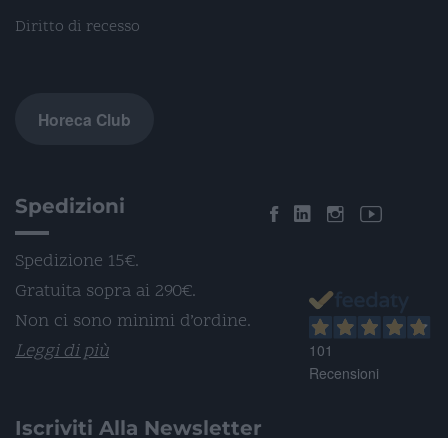
Diritto di recesso
Horeca Club
Spedizioni
Spedizione 15€.
Gratuita sopra ai 290€.
Non ci sono minimi d’ordine.
Leggi di più
101
Recensioni
Iscriviti Alla Newsletter