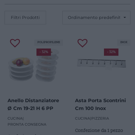
Filtri Prodotti
POLIPROPILENE
INOX
- 32%
- 32%
Anello Distanziatore
Asta Porta Scontrini
Ø Cm 19-21 H 6 PP
Cm 100 Inox
CUCINA
|
CUCINA
|
PIZZERIA
PRONTA CONSEGNA
Confezione da 1 pezzo