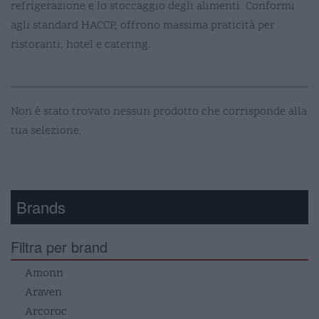
refrigerazione e lo stoccaggio degli alimenti. Conformi
agli standard HACCP, offrono massima praticità per
ristoranti, hotel e catering.
Non è stato trovato nessun prodotto che corrisponde alla
tua selezione.
Brands
Filtra per brand
Amonn
Araven
Arcoroc