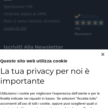
Spedizione 15€.
Gratuita sopra ai 290€.
Non ci sono minimi d’ordine.
Leggi di più
102
Recensioni
Iscriviti Alla Newsletter
×
Email*
Questo sito web utilizza cookie
La tua privacy per noi è
importante
Accetto la
Utilizziamo i cookie per migliorare l'esperienza dell'utente e per le
Privacy Policy
*
finalità indicate nei riquadri in basso. Se selezioni "Accetta tutto"
ISCRIVITI
acconsenti all'uso di tutti i cookie, oppure puoi sceglierei quali ci