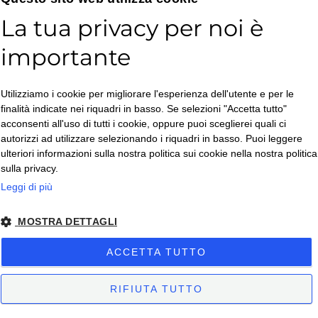
La tua privacy per noi è
importante
- 36%
- 36%
Utilizziamo i cookie per migliorare l'esperienza dell'utente e per le
finalità indicate nei riquadri in basso. Se selezioni "Accetta tutto"
acconsenti all'uso di tutti i cookie, oppure puoi sceglierei quali ci
autorizzi ad utilizzare selezionando i riquadri in basso. Puoi leggere
ulteriori informazioni sulla nostra politica sui cookie nella nostra politica
sulla privacy.
Appendipala da
Appendipala da
Leggi di più
parete per pala 2
parete per
posti
palettino 2 posti
MOSTRA DETTAGLI
PIZZERIA
|
PIZZERIA
|
ACCETTA TUTTO
PRONTA CONSEGNA
PRONTA CONSEGNA
Confezione da 1 pezzo
Confezione da 1 pezzo
RIFIUTA TUTTO
€
22,31
€
27,07
€
34,83
€
42,26