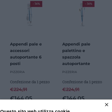
- 36%
- 36%
Appendi pale e
Appendi pale
accessori
palettino e
autoportante 6
spazzola
posti
autoportante
PIZZERIA
PIZZERIA
Confezione da 1 pezzo
Confezione da 1 pezzo
€
224,91
€
224,91
€
144,05
€
144,05
×
Questo sito web utilizza cookie