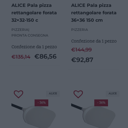
ALICE Pala pizza
ALICE Pala pizza
rettangolare forata
rettangolare forata
32×32-150 c
36×36 150 cm
PIZZERIA
|
PIZZERIA
PRONTA CONSEGNA
Confezione da 1 pezzo
Confezione da 1 pezzo
€
144,99
€
86,56
€
135,14
€
92,87
ALICE
ALICE
- 36%
- 36%