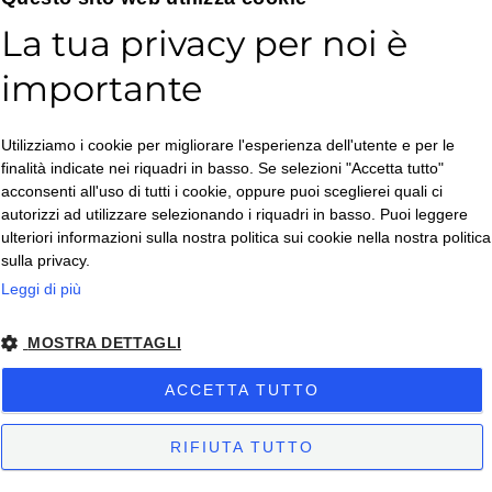
La tua privacy per noi è
Assistenza e Consulenza
importante
Ti accompagniamo in ogni fase di acquisto.
Assistenza post vendita e preventivi personalizzati
Utilizziamo i cookie per migliorare l'esperienza dell'utente e per le
su grandi quantitativi o esigenze specifiche.
finalità indicate nei riquadri in basso. Se selezioni "Accetta tutto"
acconsenti all'uso di tutti i cookie, oppure puoi sceglierei quali ci
autorizzi ad utilizzare selezionando i riquadri in basso. Puoi leggere
ulteriori informazioni sulla nostra politica sui cookie nella nostra politica
sulla privacy.
Leggi di più
MOSTRA DETTAGLI
ACCETTA TUTTO
RIFIUTA TUTTO