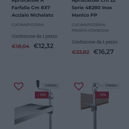
Apriscatole A
Apriscatole Cm 22
Farfalla Cm 8X7
Serie 48280 Inox
Acciaio Nichelato
Manico PP
CUCINA
|
PIZZERIA
CUCINA
|
PIZZERIA
|
PRONTA CONSEGNA
Confezione da 1 pezzo
Confezione da 1 pezzo
€
12,32
€
18,04
€
16,27
€
23,82
UTENSILI
UTENSILI
- 32%
- 32%