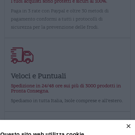
I tuoi acquisti sono protetti e sicuri al 100%.
Paga in 3 rate con Paypal e oltre 30 metodi di
pagamento conformi a tutti i protocolli di
sicurezza per la prevenzione delle frodi.
Veloci e Puntuali
Spedizione in 24/48 ore sui più di 3000 prodotti in
Pronta Consegna.
Spediamo in tutta Italia, Isole comprese e all’estero.
×
Questo sito web utilizza cookie