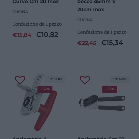
Curvo Cm 20 Inox
becco ø5mm x
20cm Inox
CUCINA
CUCINA
Confezione da 1 pezzo
Confezione da 1 pezzo
€
10,82
€
15,84
€
15,34
€
22,45
UTENSILI
UTENSILI
- 32%
- 32%