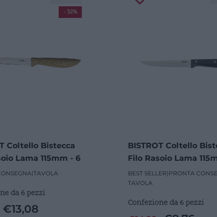
- 32%
 Coltello Bistecca
BISTROT Coltello Bist
soio Lama 115mm - 6
Filo Rasoio Lama 115
Pezzi
CONSEGNA
|
TAVOLA
BEST SELLER
|
PRONTA CONS
TAVOLA
ne da 6 pezzi
Confezione da 6 pezzi
€
13,08