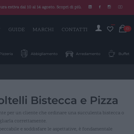
ura estiva dal 10 al 14 agosto. Scopri di più.
C
T
GUIDE
MARCHI
CONTATTI
(0)
Pizzeria
Abbigliamento
Arredamento
Buffet
ltelli Bistecca e Pizza
ante per un cliente che ordinare una succulenta bistecca o
gliarla correttamente.
peccabile e soddisfare le aspettative, è fondamentale