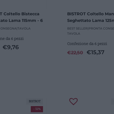
 Coltello Bistecca
BISTROT Coltello Ma
tato Lama 115mm - 6
Seghettato Lama 125
Pezzi
CONSEGNA
|
TAVOLA
BEST SELLER
|
PRONTA CONS
TAVOLA
ne da 6 pezzi
Confezione da 6 pezzi
€
9,76
€
15,37
€
22,50
BISTROT
- 32%