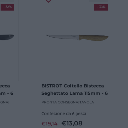
- 32%
- 32%
ecca
BISTROT Coltello Bistecca
mm - 6
Seghettato Lama 115mm - 6
Pezzi
EGNA
|
PRONTA CONSEGNA
|
TAVOLA
Confezione da 6 pezzi
€
13,08
€
19,14