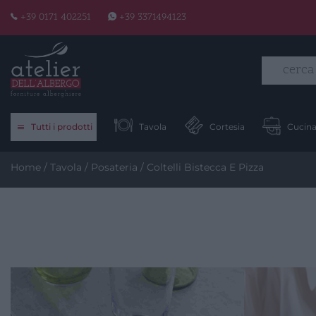
Skip
+39 0171 402251
+39 3371494123
to
content
Tutti i prodotti
Tavola
Cortesia
Cucin
Home
/
Tavola
/
Posateria
/ Coltelli Bistecca E Pizza