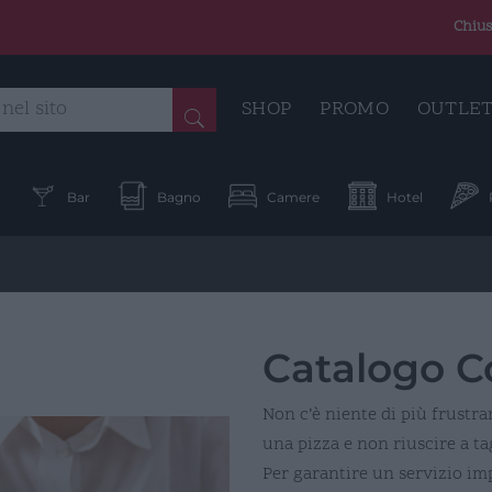
Chius
SHOP
PROMO
OUTLE
a
Bar
Bagno
Camere
Hotel
Catalogo Co
Non c’è niente di più frustr
una pizza e non riuscire a ta
Per garantire un servizio im