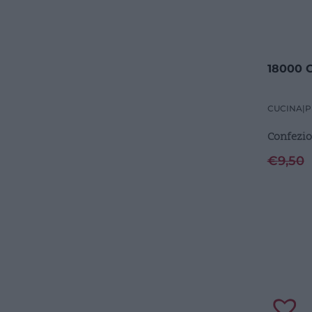
18000 C
CUCINA
|
P
Confezio
€
9,50