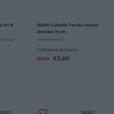
12 cm 6
18000 Coltello Tavola mezzo
dentato 11 cm
|
TAVOLA
CUCINA
|
TAVOLA
Confezione da 1 pezzo
€
5,60
€
8,19
BISTROT
BISTROT