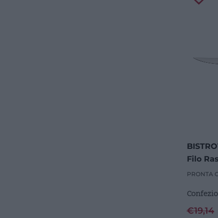
BISTROT
Filo Ra
Pezzi
PRONTA 
Confezio
€
19,14