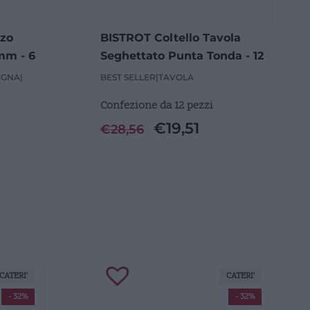
nzo
BISTROT Coltello Tavola
mm - 6
Seghettato Punta Tonda - 12
Pezzi
EGNA
|
BEST SELLER
|
TAVOLA
Confezione da 12 pezzi
€
19,51
€
28,56
CATERI'
CATERI'
- 32%
- 32%