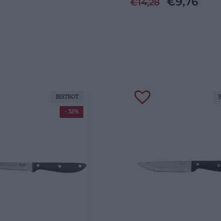
€
9,76
€
14,28
BISTROT
- 32%