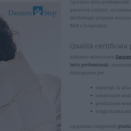
I piumini letto professionali
garantire comfort, sicurezza e
dell’Albergo propone soluzion
B&B e hospitality.
Qualità certificata
Abbiamo selezionato
Daunen
letto professionali
, sinonimo
distinguono per:
materiali di alta
imbottiture anal
produzione soste
lunga durata anc
La gamma comprende
piumin