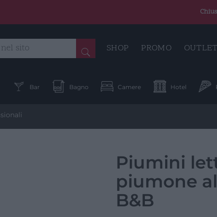
Chius
SHOP
PROMO
OUTLE
a
Bar
Bagno
Camere
Hotel
sionali
Piumini let
piumone al
B&B