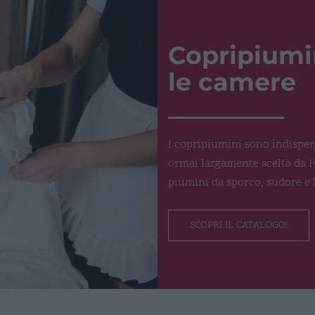
Copripiumin
le camere
I copripiumini sono indispens
ormai largamente scelta da H
piumini da sporco, sudore e l
SCOPRI IL CATALOGO!