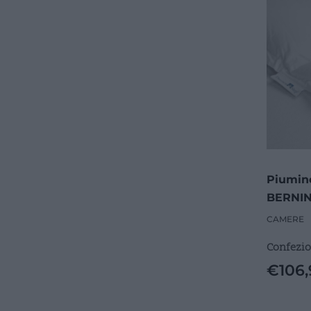
Piumino
BERNIN
Cotone
CAMERE
Confezio
€
106,