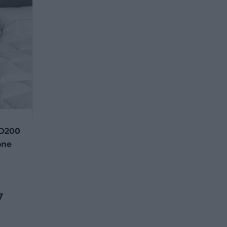
 D200
one
7