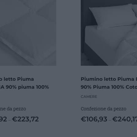
 letto Piuma
Piumino letto Piuma
A 90% piuma 100%
90% Piuma 100% Cot
CAMERE
ne da pezzo
Confezione da pezzo
92
€
223,72
€
106,93
€
240,1
–
–