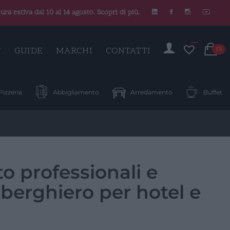
ura estiva dal 10 al 14 agosto. Scopri di più.
C
T
GUIDE
MARCHI
CONTATTI
(0)
Pizzeria
Abbigliamento
Arredamento
Buffet
to professionali e
berghiero per hotel e