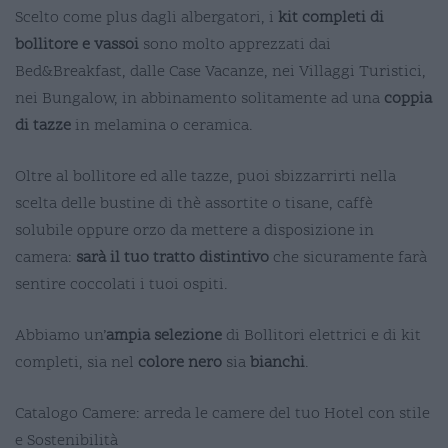
Scelto come plus dagli albergatori, i
kit completi di
bollitore e vassoi
sono molto apprezzati dai
Bed&Breakfast, dalle Case Vacanze, nei Villaggi Turistici,
nei Bungalow, in abbinamento solitamente ad una
coppia
di tazze
in melamina o ceramica.
Oltre al bollitore ed alle tazze, puoi sbizzarrirti nella
scelta delle bustine di thè assortite o tisane, caffè
solubile oppure orzo da mettere a disposizione in
camera:
sarà il tuo tratto distintivo
che sicuramente farà
sentire coccolati i tuoi ospiti.
Abbiamo un’
ampia selezione
di Bollitori elettrici e di kit
completi, sia nel
colore nero
sia
bianchi
.
Catalogo Camere: arreda le camere del tuo Hotel con stile
e Sostenibilità