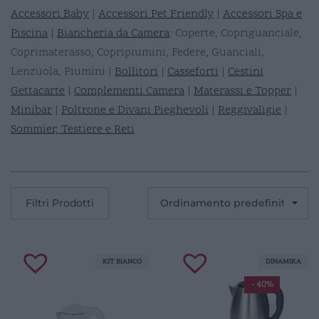
Accessori Baby
|
Accessori Pet Friendly
|
Accessori Spa e
Piscina
|
Biancheria da Camera
: Coperte, Copriguanciale,
Coprimaterasso, Copripiumini, Federe, Guanciali,
Lenzuola, Piumini |
Bollitori
|
Casseforti
|
Cestini
Gettacarte
|
Complementi Camera
|
Materassi e Topper
|
Minibar
|
Poltrone e Divani Pieghevoli
|
Reggivaligie
|
Sommier, Testiere e Reti
Filtri Prodotti
KIT BIANCO
DINAMIKA
- 40%