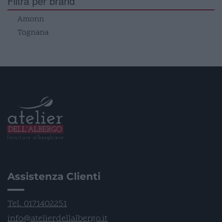
Filtra per brand
Amonn
Tognana
Assistenza Clienti
Tel. 0171402251
info@atelierdellalbergo.it