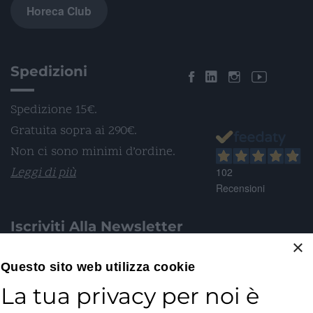
Horeca Club
Spedizioni
Spedizione 15€.
Gratuita sopra ai 290€.
Non ci sono minimi d’ordine.
Leggi di più
102
Recensioni
Iscriviti Alla Newsletter
×
Email*
Questo sito web utilizza cookie
La tua privacy per noi è