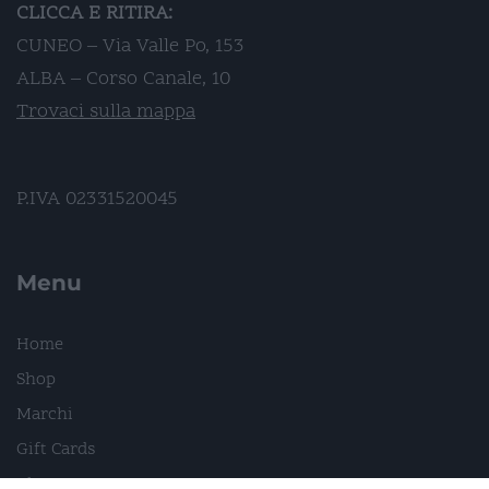
CLICCA E RITIRA:
CUNEO – Via Valle Po, 153
ALBA – Corso Canale, 10
Trovaci sulla mappa
P.IVA 02331520045
Menu
Home
Shop
Marchi
Gift Cards
Blog