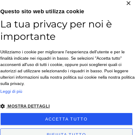
×
Ispirazioni e Tendenze
Questo sito web utilizza cookie
Chi siamo
La tua privacy per noi è
Contatti
importante
Lavora con noi
Spedizioni – Ritiri in sede
Utilizziamo i cookie per migliorare l'esperienza dell'utente e per le
Resi
finalità indicate nei riquadri in basso. Se selezioni "Accetta tutto"
acconsenti all'uso di tutti i cookie, oppure puoi sceglierei quali ci
Diritto di recesso
autorizzi ad utilizzare selezionando i riquadri in basso. Puoi leggere
ulteriori informazioni sulla nostra politica sui cookie nella nostra politica
sulla privacy.
Leggi di più
Horeca Club
MOSTRA DETTAGLI
ACCETTA TUTTO
Spedizioni
RIFIUTA TUTTO