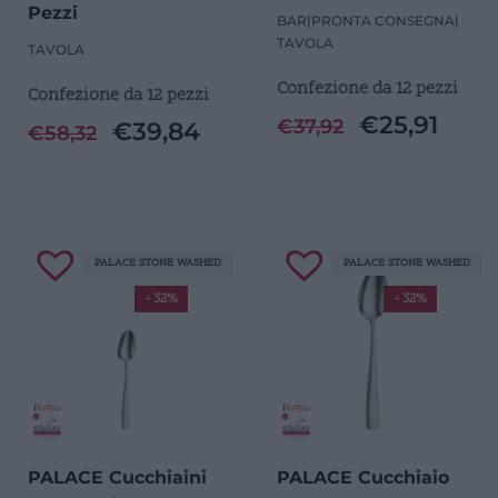
Pezzi
BAR
|
PRONTA CONSEGNA
|
TAVOLA
TAVOLA
Confezione da 12 pezzi
Confezione da 12 pezzi
€
25,91
€
37,92
€
39,84
€
58,32
PALACE STONE WASHED
PALACE STONE WASHED
- 32%
- 32%
PALACE Cucchiaini
PALACE Cucchiaio