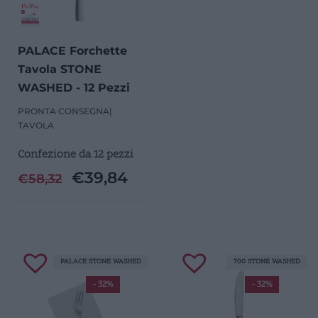
PALACE Forchette
Tavola STONE
WASHED - 12 Pezzi
PRONTA CONSEGNA
|
TAVOLA
Confezione da 12 pezzi
€
39,84
€
58,32
PALACE STONE WASHED
700 STONE WASHED
- 32%
- 32%