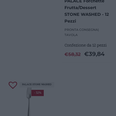
PALACE Forchette
Frutta/Dessert
STONE WASHED - 12
Pezzi
PRONTA CONSEGNA
|
TAVOLA
Confezione da 12 pezzi
€
39,84
€
58,32
PALACE STONE WASHED
- 32%