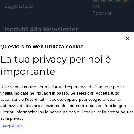
Leggi di più
101
Recensioni
Iscriviti Alla Newsletter
×
Email*
Questo sito web utilizza cookie
La tua privacy per noi è
importante
Accetto la
Utilizziamo i cookie per migliorare l'esperienza dell'utente e per le
Privacy Policy
*
finalità indicate nei riquadri in basso. Se selezioni "Accetta tutto"
ISCRIVITI
acconsenti all'uso di tutti i cookie, oppure puoi sceglierei quali ci
autorizzi ad utilizzare selezionando i riquadri in basso. Puoi leggere
ulteriori informazioni sulla nostra politica sui cookie nella nostra politica
sulla privacy.
Leggi di più