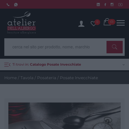
Skip
to
Chiusura estiva dal 10 al 14 agosto. Scopri di più.
content
Cart
(0)
0
Ti trovi in:
Catalogo Posate Invecchiate
Home
/
Tavola
/
Posateria
/ Posate Invecchiate