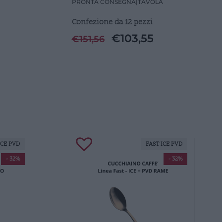
PRONTA CONSEGNA
|
TAVOLA
Confezione da 12 pezzi
€
103,55
€
151,56
ICE PVD
FAST ICE PVD
- 32%
- 32%