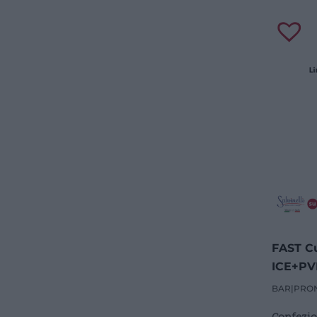
FAST C
ICE+PVD
BAR
|
PRO