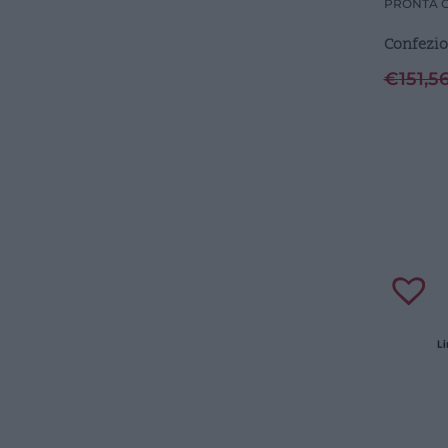
PRONTA 
Confezio
€
151,5