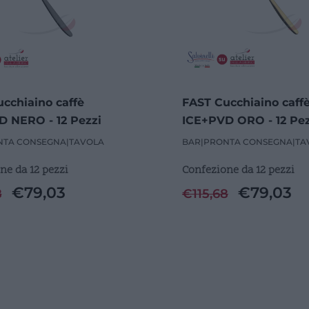
cchiaino caffè
FAST Cucchiaino caff
 NERO - 12 Pezzi
ICE+PVD ORO - 12 Pez
NTA CONSEGNA
|
TAVOLA
BAR
|
PRONTA CONSEGNA
|
TA
ne da 12 pezzi
Confezione da 12 pezzi
€
79,03
€
79,03
8
€
115,68