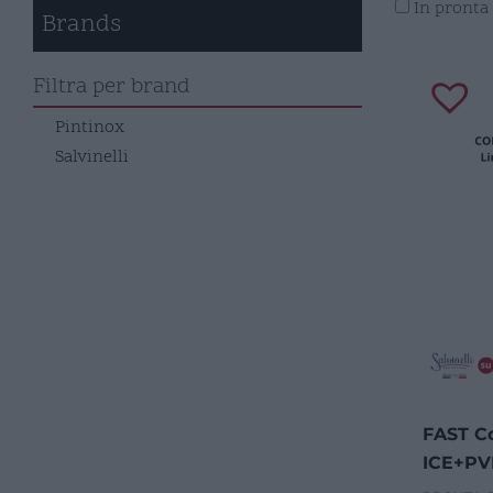
In pronta
Brands
Filtra per brand
Pintinox
Salvinelli
FAST Co
ICE+PVD