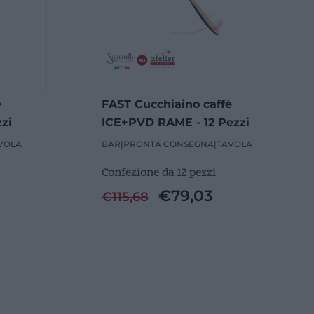
è
FAST Cucchiaino caffè
zi
ICE+PVD RAME - 12 Pezzi
VOLA
BAR
|
PRONTA CONSEGNA
|
TAVOLA
Confezione da 12 pezzi
€
79,03
€
115,68