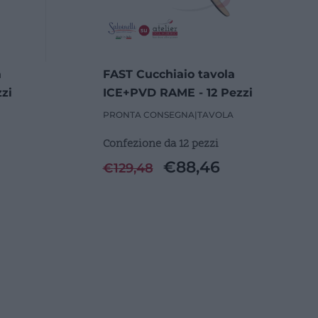
a
FAST Cucchiaio tavola
zi
ICE+PVD RAME - 12 Pezzi
PRONTA CONSEGNA
|
TAVOLA
Confezione da 12 pezzi
€
88,46
€
129,48