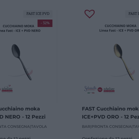
FAST ICE PVD
FAST 
- 32%
ucchiaino moka
FAST Cucchiaino mok
 NERO - 12 Pezzi
ICE+PVD ORO - 12 Pez
NTA CONSEGNA
|
TAVOLA
BAR
|
PRONTA CONSEGNA
|
TA