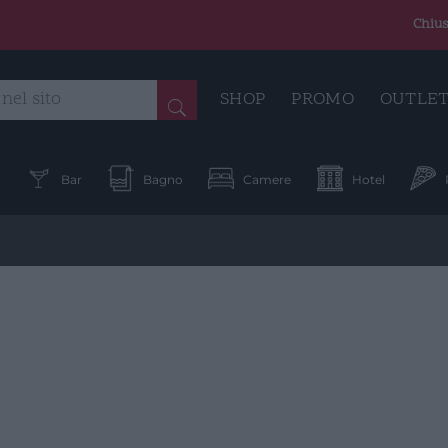
Chius
SHOP
PROMO
OUTLE
a
Bar
Bagno
Camere
Hotel