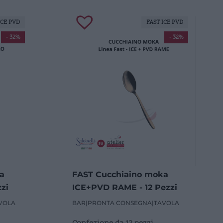
ICE PVD
FAST ICE PVD
- 32%
- 32%
a
FAST Cucchiaino moka
zi
ICE+PVD RAME - 12 Pezzi
VOLA
BAR
|
PRONTA CONSEGNA
|
TAVOLA