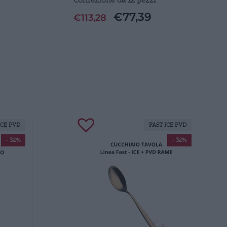
Confezione da 12 pezzi
€
77,39
€
113,28
ICE PVD
FAST ICE PVD
- 32%
- 32%