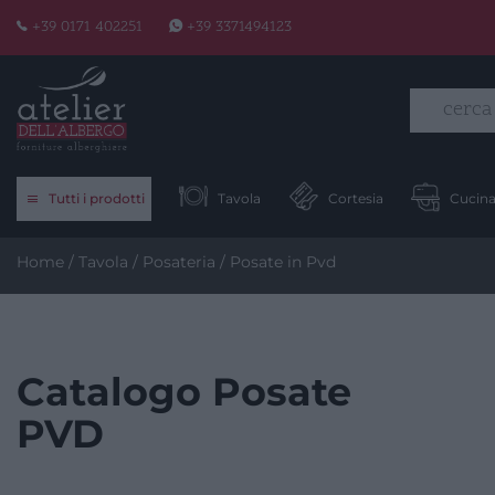
Skip
+39 0171 402251
+39 3371494123
to
content
Tutti i prodotti
Tavola
Cortesia
Cucin
Home
/
Tavola
/
Posateria
/ Posate in Pvd
Catalogo Posate
PVD