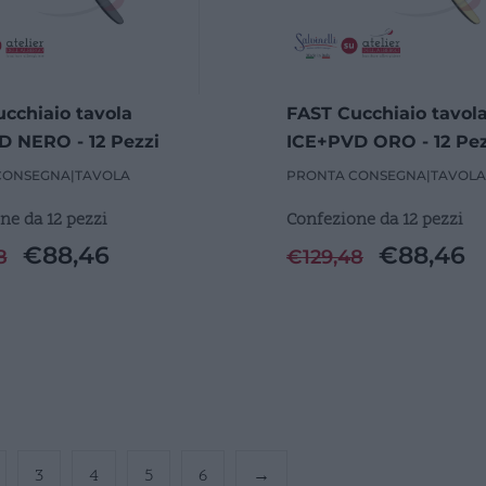
cchiaio tavola
FAST Cucchiaio tavol
 NERO - 12 Pezzi
ICE+PVD ORO - 12 Pez
CONSEGNA
|
TAVOLA
PRONTA CONSEGNA
|
TAVOLA
ne da 12 pezzi
Confezione da 12 pezzi
€
88,46
€
88,46
8
€
129,48
3
4
5
6
→