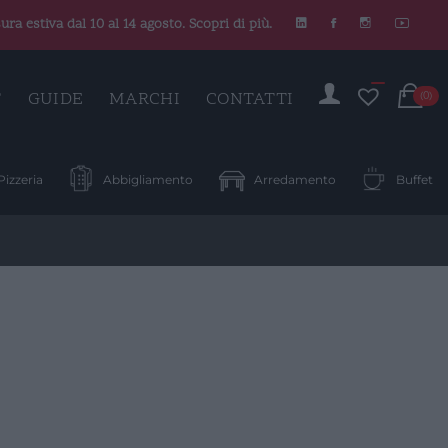
ura estiva dal 10 al 14 agosto. Scopri di più.
C
T
GUIDE
MARCHI
CONTATTI
(0)
Pizzeria
Abbigliamento
Arredamento
Buffet