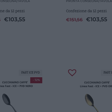
CONSEGNA
|
TAVOLA
PRONTA CONSEGNA
|
TAVOLA
ne da 12 pezzi
Confezione da 12 pezzi
€
103,55
€
103,55
6
€
151,56
FAST ICE PVD
FAST 
- 32%