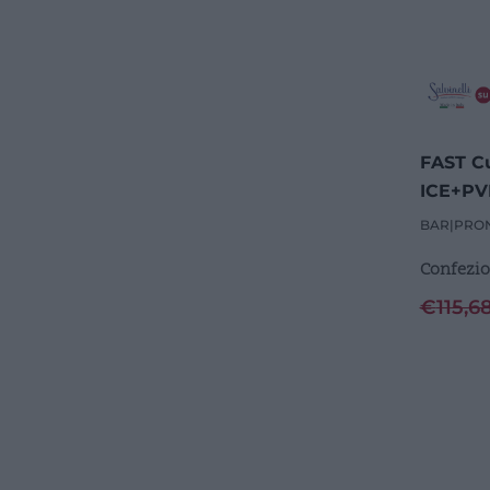
FAST Cu
ICE+PVD
BAR
|
PRO
Confezio
€
115,6