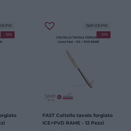
ICE PVD
FAST ICE PVD
- 32%
- 32%
orgiato
FAST Coltello tavola forgiato
zi
ICE+PVD RAME - 12 Pezzi