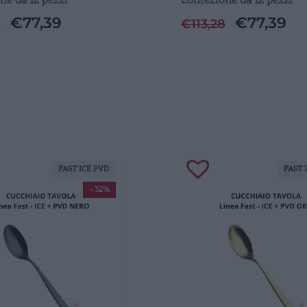
ne da 12 pezzi
Confezione da 12 pezzi
€
77,39
€
77,39
8
€
113,28
FAST ICE PVD
FAST 
- 32%