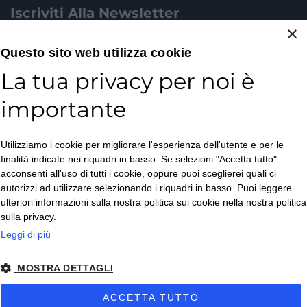
Iscriviti Alla Newsletter
×
Email*
Questo sito web utilizza cookie
La tua privacy per noi è
importante
Accetto la
Utilizziamo i cookie per migliorare l'esperienza dell'utente e per le
Privacy Policy
*
finalità indicate nei riquadri in basso. Se selezioni "Accetta tutto"
ISCRIVITI
acconsenti all'uso di tutti i cookie, oppure puoi sceglierei quali ci
autorizzi ad utilizzare selezionando i riquadri in basso. Puoi leggere
ulteriori informazioni sulla nostra politica sui cookie nella nostra politica
sulla privacy.
Leggi di più
MOSTRA DETTAGLI
Copyright © 2026. All Rights Reserved.
ACCETTA TUTTO
Privacy policy
– Condizioni di Vendita