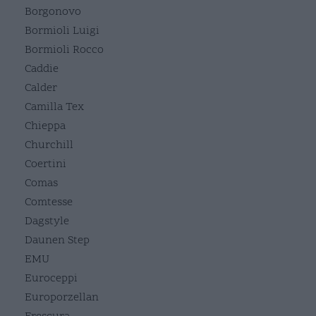
Borgonovo
Bormioli Luigi
Bormioli Rocco
Caddie
Calder
Camilla Tex
Chieppa
Churchill
Coertini
Comas
Comtesse
Dagstyle
Daunen Step
EMU
Euroceppi
Europorzellan