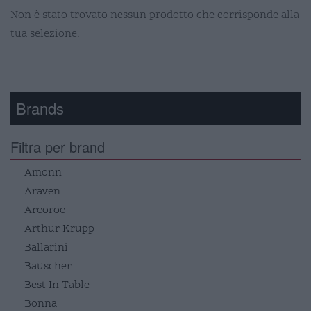
Non è stato trovato nessun prodotto che corrisponde alla
tua selezione.
Brands
Filtra per brand
Amonn
Araven
Arcoroc
Arthur Krupp
Ballarini
Bauscher
Best In Table
Bonna