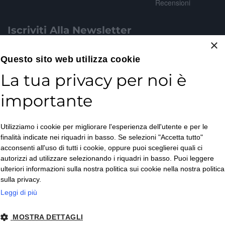
Recensioni
Iscriviti Alla Newsletter
×
Email*
Questo sito web utilizza cookie
La tua privacy per noi è
importante
Accetto la
Utilizziamo i cookie per migliorare l'esperienza dell'utente e per le
Privacy Policy
*
finalità indicate nei riquadri in basso. Se selezioni "Accetta tutto"
ISCRIVITI
acconsenti all'uso di tutti i cookie, oppure puoi sceglierei quali ci
autorizzi ad utilizzare selezionando i riquadri in basso. Puoi leggere
ulteriori informazioni sulla nostra politica sui cookie nella nostra politica
sulla privacy.
Leggi di più
MOSTRA DETTAGLI