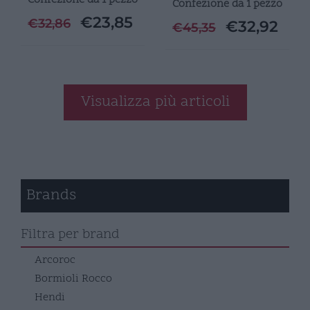
Confezione da 1 pezzo
€
23,85
€
32,86
€
32,92
€
45,35
Visualizza più articoli
Brands
Filtra per brand
Arcoroc
Bormioli Rocco
Hendi