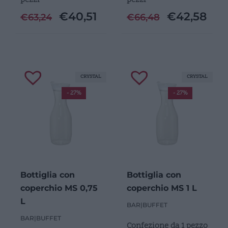
€
40,51
€
42,58
€
63,24
€
66,48
CRYSTAL
CRYSTAL
- 27%
- 27%
Bottiglia con
Bottiglia con
coperchio MS 0,75
coperchio MS 1 L
L
BAR
|
BUFFET
BAR
|
BUFFET
Confezione da 1 pezzo