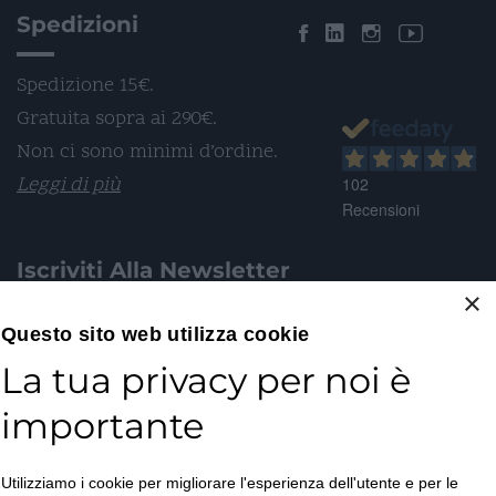
Spedizioni
Spedizione 15€.
Gratuita sopra ai 290€.
Non ci sono minimi d’ordine.
Leggi di più
102
Recensioni
Iscriviti Alla Newsletter
×
Email*
Questo sito web utilizza cookie
La tua privacy per noi è
importante
Accetto la
Utilizziamo i cookie per migliorare l'esperienza dell'utente e per le
Privacy Policy
*