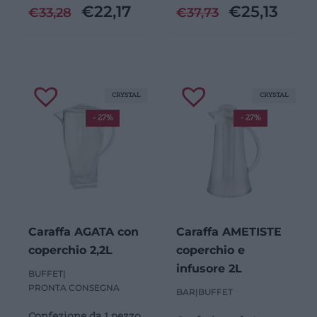
€
22,17
€
25,13
€
33,28
€
37,73
CRYSTAL
CRYSTAL
- 27%
- 27%
Caraffa AGATA con
Caraffa AMETISTE
coperchio 2,2L
coperchio e
infusore 2L
BUFFET
|
PRONTA CONSEGNA
BAR
|
BUFFET
Confezione da 1 pezzo