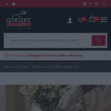
Skip
to
Chiusura estiva dal 10 al 14 agosto. Scopri di più.
content
Cart
(0)
0
Ti trovi in:
Catalogo Thermos Caraffe e Brocche
Home
/
Buffet
/ Thermos Caraffe e Brocche