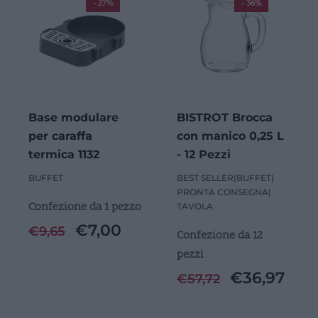
- 27%
- 36%
Base modulare
BISTROT Brocca
per caraffa
con manico 0,25 L
termica 1132
- 12 Pezzi
BUFFET
BEST SELLER
|
BUFFET
|
PRONTA CONSEGNA
|
Confezione da 1 pezzo
TAVOLA
€
7,00
€
9,65
Confezione da 12
pezzi
€
36,97
€
57,72