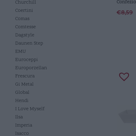
Confezio
Churchill
Coertini
€
8,59
Comas
Comtesse
Dagstyle
Daunen Step
EMU
Euroceppi
Europorzellan
Frescura
Gi Metal
Global
Hendi
I Love Myself
Ilsa
Imperia
Isacco