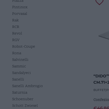
Piazza
Pintinox
Porvasal
Rak
RCR
Revol
RGV
Robot-Coupe
Rona
Salvinelli
Sammic
Sandalyeci
“DIDO”
Sanelli
CM.71×
Sanelli Ambrogio
BUFFET
|
P
Saturnia
Schoenuber
Confezio
Schott Zwiesel
€
46,8