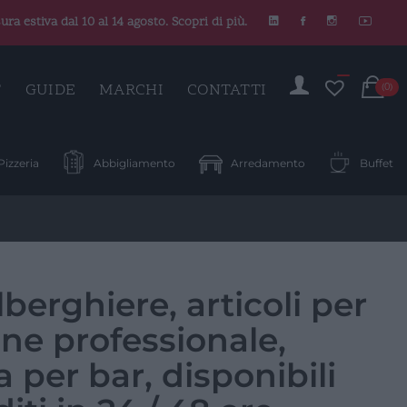
ura estiva dal 10 al 14 agosto. Scopri di più.
C
T
GUIDE
MARCHI
CONTATTI
(0)
Pizzeria
Abbigliamento
Arredamento
Buffet
lberghiere, articoli per
ione professionale,
a per bar, disponibili