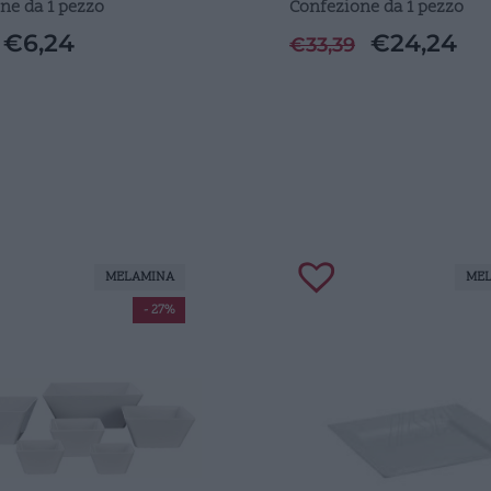
ne da 1 pezzo
Confezione da 1 pezzo
€
6,24
€
24,24
€
33,39
MELAMINA
ME
- 27%