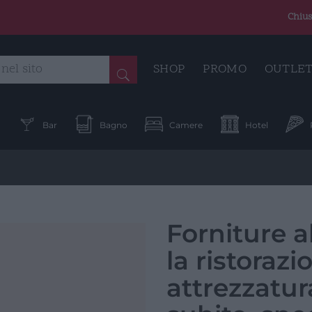
Chius
SHOP
PROMO
OUTLE
a
Bar
Bagno
Camere
Hotel
Forniture a
la ristoraz
attrezzatur