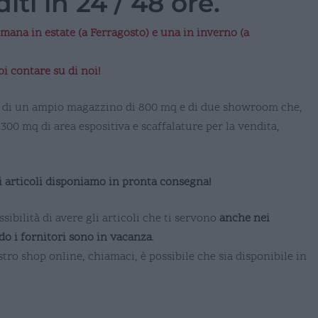
iti in 24 / 48 ore.
mana in estate (a Ferragosto) e una in inverno (a
i contare su di noi!
one di un ampio magazzino di 800 mq e di due showroom che,
00 mq di area espositiva e scaffalature per la vendita,
 articoli disponiamo in pronta consegna!
sibilità di avere gli articoli che ti servono
anche nei
ndo i fornitori sono in vacanza
.
tro shop online, chiamaci, è possibile che sia disponibile in