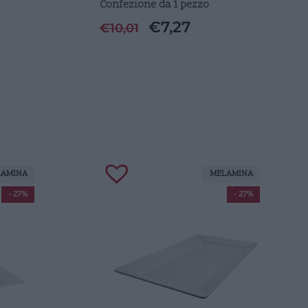
Confezione da 1 pezzo
€
7,27
€
10,01
LAMINA
MELAMINA
- 27%
- 27%