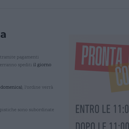
ta
o tramite pagamenti
verranno spediti
il giorno
o-domenica)
, l’ordine verrà
mpistiche sono subordinate