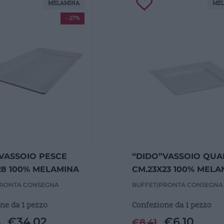
MELAMINA
ME
- 27%
VASSOIO PESCE
“DIDO”VASSOIO QU
28 100% MELAMINA
CM.23X23 100% MELA
RONTA CONSEGNA
BUFFET
|
PRONTA CONSEGNA
ne da 1 pezzo
Confezione da 1 pezzo
€
34,02
€
6,10
6
€
8,41