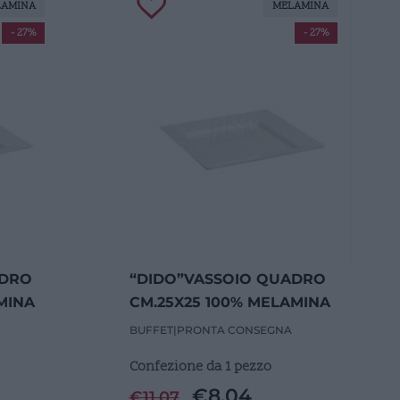
LAMINA
MELAMINA
- 27%
- 27%
ADRO
“DIDO”VASSOIO QUADRO
MINA
CM.25X25 100% MELAMINA
BUFFET
|
PRONTA CONSEGNA
Confezione da 1 pezzo
€
8,04
€
11,07