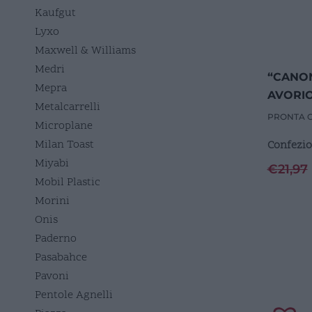
Kaufgut
Lyxo
Maxwell & Williams
Medri
“CANO
Mepra
AVORIO
Metalcarrelli
MELAM
PRONTA 
Microplane
Milan Toast
Confezio
Miyabi
€
21,97
Mobil Plastic
Morini
Onis
Paderno
Pasabahce
Pavoni
Pentole Agnelli