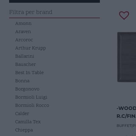
Filtra per brand
Amonn
Araven
Arcoroc
Arthur Krupp
Ballarini
Bauscher
Best In Table
Bonna
Borgonovo
Bormioli Luigi
Bormioli Rocco
-WOOD
Calder
R.C/FI
Camilla Tex
BUFFET
|
P
Chieppa