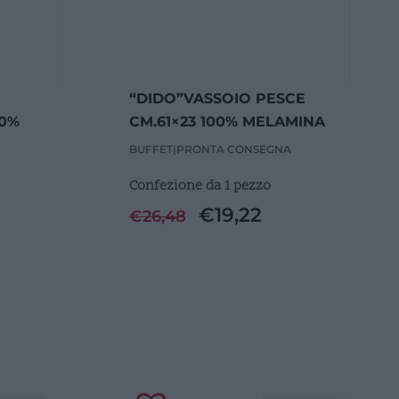
“DIDO”VASSOIO PESCE
00%
CM.61×23 100% MELAMINA
BUFFET
|
PRONTA CONSEGNA
Confezione da 1 pezzo
€
19,22
€
26,48