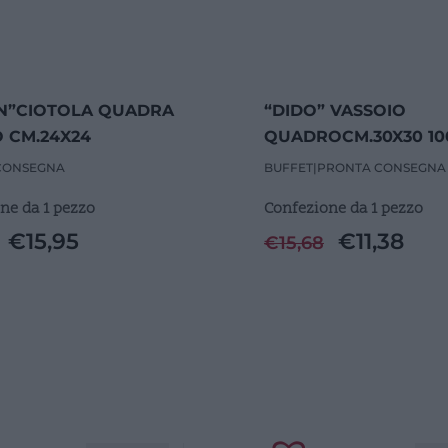
N”CIOTOLA QUADRA
“DIDO” VASSOIO
 CM.24X24
QUADROCM.30X30 1
INA
MELAMINA
CONSEGNA
BUFFET
|
PRONTA CONSEGNA
ne da 1 pezzo
Confezione da 1 pezzo
€
15,95
€
11,38
€
15,68