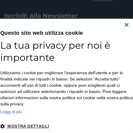
Iscriviti Alla Newsletter
×
Email*
Questo sito web utilizza cookie
La tua privacy per noi è
importante
Accetto la
Utilizziamo i cookie per migliorare l'esperienza dell'utente e per le
Privacy Policy
*
finalità indicate nei riquadri in basso. Se selezioni "Accetta tutto"
ISCRIVITI
acconsenti all'uso di tutti i cookie, oppure puoi sceglierei quali ci
autorizzi ad utilizzare selezionando i riquadri in basso. Puoi leggere
ulteriori informazioni sulla nostra politica sui cookie nella nostra politica
sulla privacy.
Leggi di più
MOSTRA DETTAGLI
Copyright © 2026. All Rights Reserved.