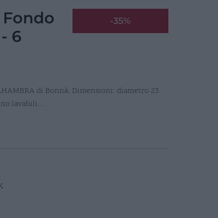
 Fondo
-35%
- 6
 ALHAMBRA di Bonnà. Dimensioni: diametro 23
ono lavabili…
K