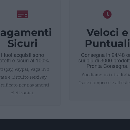
agamenti
Veloci e
Sicuri
Puntual
I tuoi acquisti sono
Consegna in 24/48 o
otetti e sicuri al 100%.
sui più di 3000 prodott
Pronta Consegna.
tispay, Paypal, Paga in 3
Spediamo in tutta Itali
rate e Circuito NexiPay
Isole comprese e all’este
ertificato per pagamenti
elettronici.