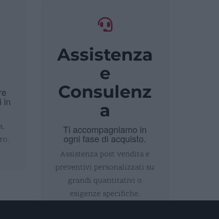
Assistenza
i
e
Consulenz
re
i in
a
a,
Ti accompagniamo in
ogni fase di acquisto.
ro.
Assistenza post vendita e
preventivi personalizzati su
grandi quantitativi o
esigenze specifiche.