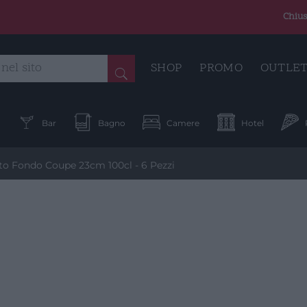
Chius
SHOP
PROMO
OUTLE
a
Bar
Bagno
Camere
Hotel
o Fondo Coupe 23cm 100cl - 6 Pezzi