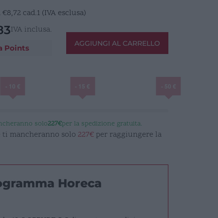
a
€
8,72
cad.1 (IVA esclusa)
83
IVA inclusa.
AGGIUNGI AL CARRELLO
a Points
- 10 €
- 15 €
- 50 €
ancheranno solo
227€
per la spedizione gratuita.
 e ti mancheranno solo
227€
per raggiungere la
rogramma Horeca