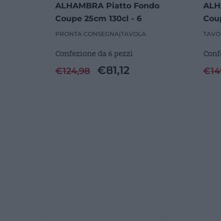
ALHAMBRA Piatto Fondo
ALH
Coupe 25cm 130cl - 6
Coup
Pezzi
Pezz
PRONTA CONSEGNA
|
TAVOLA
TAVO
Confezione da 6 pezzi
Conf
€
81,12
€
124,98
€
14