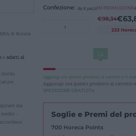
Confezione:
IN PROMOZIONE
da 6 pezzi
€
63,
€
98,34
ALHAMBRA
233 Horec
Piatto
MBRA di Bonnà.
Fondo
Coupe
23cm
e
e
adatti al
100cl
quantità
n bordo
Aggiungi ora questo prodotto al carrello e ti m
cature.
Aggiungi ora questo prodotto al carrello
SPEDIZIONE GRATUITA
spirare dai
Soglie e Premi del p
i medio -
i accordano
700 Horeca Points