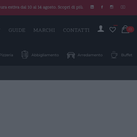
ura estiva dal 10 al 14 agosto. Scopri di più.
C
T
GUIDE
MARCHI
CONTATTI
(0)
Pizzeria
Abbigliamento
Arredamento
Buffet