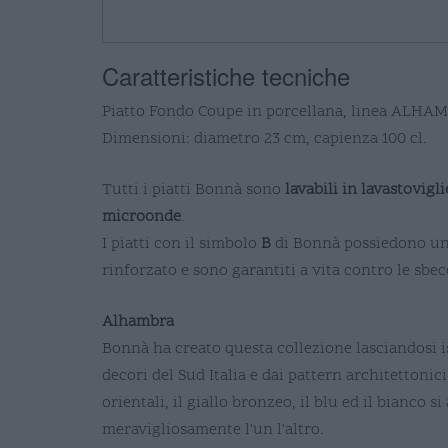
Caratteristiche tecniche
Piatto Fondo Coupe in porcellana, linea ALHA
Dimensioni: diametro 23 cm, capienza 100 cl.
Tutti i piatti Bonnà sono
lavabili in lavastovigli
microonde
.
I piatti con il simbolo
B
di Bonnà possiedono u
rinforzato e sono garantiti a vita contro le sbec
Alhambra
Bonnà ha creato questa collezione lasciandosi i
decori del Sud Italia e dai pattern architettonic
orientali, il giallo bronzeo, il blu ed il bianco s
meravigliosamente l'un l'altro.