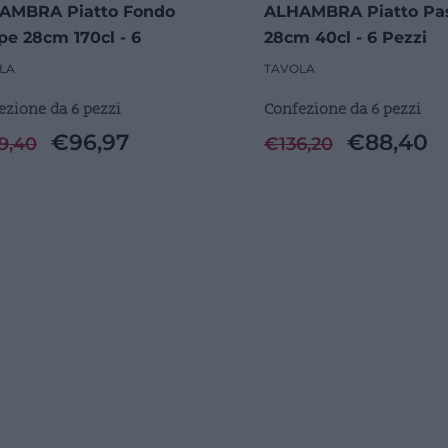
AMBRA Piatto Fondo
ALHAMBRA Piatto Pa
e 28cm 170cl - 6
28cm 40cl - 6 Pezzi
i
LA
TAVOLA
ezione da 6 pezzi
Confezione da 6 pezzi
€
96,97
€
88,40
9,40
€
136,20