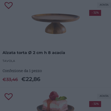
ACACIA
- 32%
Alzata torta Ø 2 cm h 8 acacia
TAVOLA
Confezione da 1 pezzo
€
22,86
€
33,46
ACACIA
- 32%