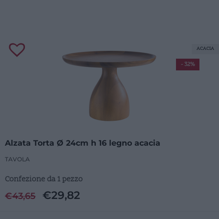
ACACIA
- 32%
Alzata Torta Ø 24cm h 16 legno acacia
TAVOLA
Confezione da 1 pezzo
€
29,82
€
43,65