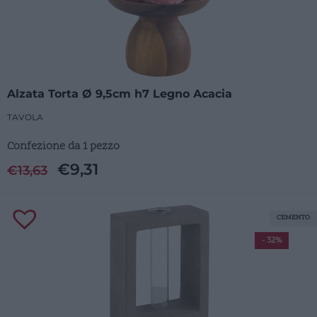
Alzata Torta Ø 9,5cm h7 Legno Acacia
TAVOLA
Confezione da 1 pezzo
€
9,31
€
13,63
CEMENTO
- 32%