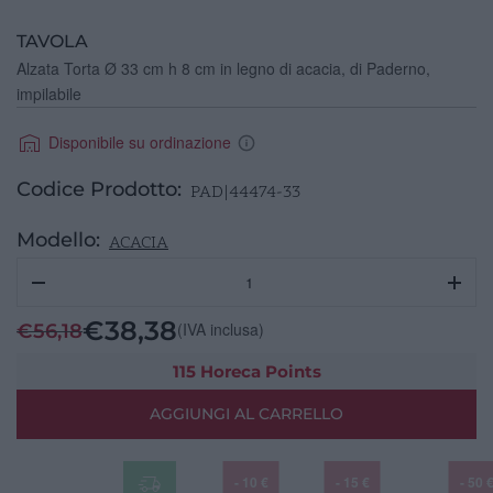
TAVOLA
Alzata Torta Ø 33 cm h 8 cm in legno di acacia, di Paderno,
impilabile
Disponibile su ordinazione
Codice Prodotto:
PAD|44474-33
Modello:
ACACIA
Alzata
Torta
Ø
€
38,38
(IVA inclusa)
€
56,18
33
cm
115 Horeca Points
h
AGGIUNGI AL CARRELLO
8
legno
acacia
- 10 €
- 15 €
- 50 