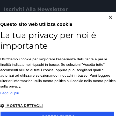
Iscriviti Alla Newsletter
×
Email*
Questo sito web utilizza cookie
La tua privacy per noi è
importante
Accetto la
Utilizziamo i cookie per migliorare l'esperienza dell'utente e per le
Privacy Policy
*
finalità indicate nei riquadri in basso. Se selezioni "Accetta tutto"
ISCRIVITI
acconsenti all'uso di tutti i cookie, oppure puoi sceglierei quali ci
autorizzi ad utilizzare selezionando i riquadri in basso. Puoi leggere
ulteriori informazioni sulla nostra politica sui cookie nella nostra politica
sulla privacy.
Leggi di più
MOSTRA DETTAGLI
Copyright © 2026. All Rights Reserved.