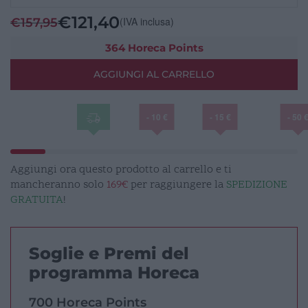
display
€
121,40
(IVA inclusa)
€
157,95
tasti
led
364 Horeca Points
200x350
AGGIUNGI AL CARRELLO
P200
quantità
- 10 €
- 15 €
- 50 
Aggiungi ora questo prodotto al carrello e ti
mancheranno solo
169€
per raggiungere la
SPEDIZIONE
GRATUITA
!
Soglie e Premi del
programma Horeca
700 Horeca Points