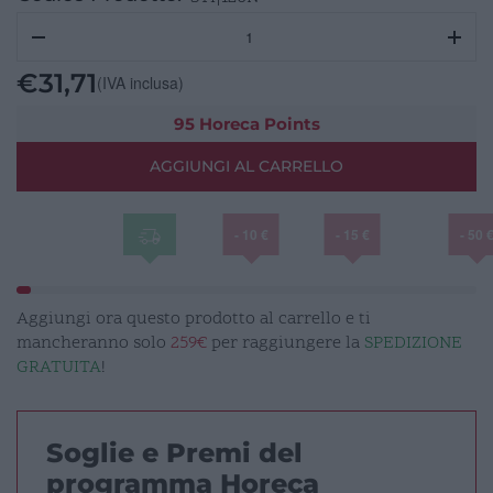
Cestino
Gettacarta
Acciaio/Nero
€
31,71
(IVA inclusa)
H34
forato
95 Horeca Points
quantità
AGGIUNGI AL CARRELLO
- 10 €
- 15 €
- 50 
Aggiungi ora questo prodotto al carrello e ti
mancheranno solo
259€
per raggiungere la
SPEDIZIONE
GRATUITA
!
Soglie e Premi del
programma Horeca