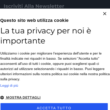
Iscriviti Alla Newsletter
×
Email*
Questo sito web utilizza cookie
La tua privacy per noi è
importante
Accetto la
Utilizziamo i cookie per migliorare l'esperienza dell'utente e per le
Privacy Policy
*
finalità indicate nei riquadri in basso. Se selezioni "Accetta tutto"
ISCRIVITI
acconsenti all'uso di tutti i cookie, oppure puoi sceglierei quali ci
autorizzi ad utilizzare selezionando i riquadri in basso. Puoi leggere
ulteriori informazioni sulla nostra politica sui cookie nella nostra politica
sulla privacy.
Leggi di più
MOSTRA DETTAGLI
Copyright © 2026. All Rights Reserved.
ACCETTA TUTTO
Privacy policy
– Condizioni di Vendita