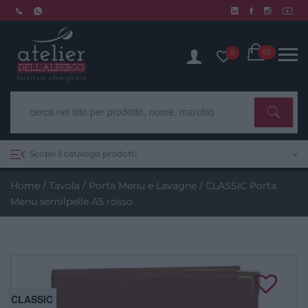
Skip
to
Chiusura estiva dal 10 al 14 agosto. Scopri di più.
content
Cart
(0)
0
Scopri il catalogo prodotti
Home
/
Tavola
/
Porta Menu e Lavagne
/ CLASSIC Porta
Menu semilpelle A5 rosso
CLASSIC