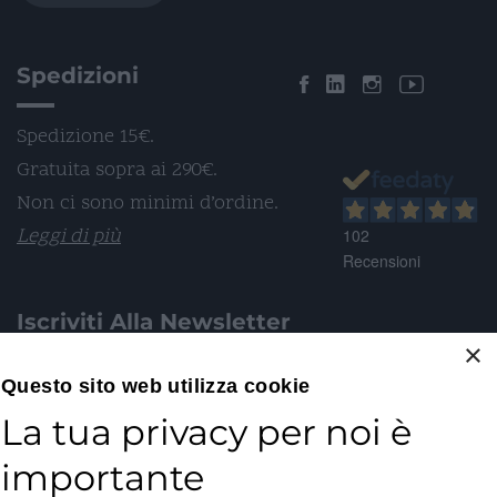
Spedizioni
Spedizione 15€.
Gratuita sopra ai 290€.
Non ci sono minimi d’ordine.
Leggi di più
102
Recensioni
Iscriviti Alla Newsletter
×
Email*
Questo sito web utilizza cookie
La tua privacy per noi è
importante