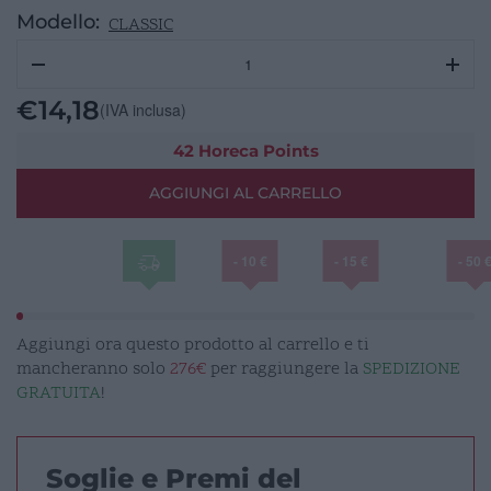
Modello:
CLASSIC
CLASSIC
Porta
Menu
€
14,18
(IVA inclusa)
semilpelle
A5
42 Horeca Points
rosso
AGGIUNGI AL CARRELLO
quantità
- 10 €
- 15 €
- 50 
Aggiungi ora questo prodotto al carrello e ti
mancheranno solo
276€
per raggiungere la
SPEDIZIONE
GRATUITA
!
Soglie e Premi del