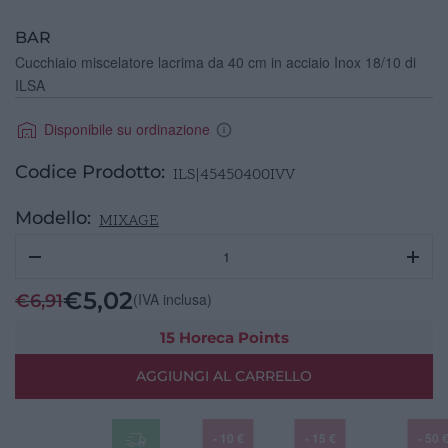
BAR
Cucchiaio miscelatore lacrima da 40 cm in acciaio Inox 18/10 di
ILSA
Disponibile su ordinazione
Codice Prodotto:
ILS|45450400IVV
Modello:
MIXAGE
Cucchiaio
miscelatore
lacrima
€
5,02
(IVA inclusa)
€
6,91
40cm
ILSA
15 Horeca Points
quantità
AGGIUNGI AL CARRELLO
- 10 €
- 15 €
- 50 