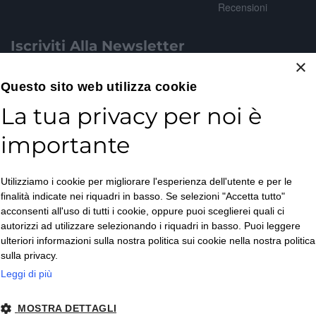
Recensioni
Iscriviti Alla Newsletter
×
Email*
Questo sito web utilizza cookie
La tua privacy per noi è
importante
Accetto la
Utilizziamo i cookie per migliorare l'esperienza dell'utente e per le
Privacy Policy
*
finalità indicate nei riquadri in basso. Se selezioni "Accetta tutto"
ISCRIVITI
acconsenti all'uso di tutti i cookie, oppure puoi sceglierei quali ci
autorizzi ad utilizzare selezionando i riquadri in basso. Puoi leggere
ulteriori informazioni sulla nostra politica sui cookie nella nostra politica
sulla privacy.
Leggi di più
MOSTRA DETTAGLI