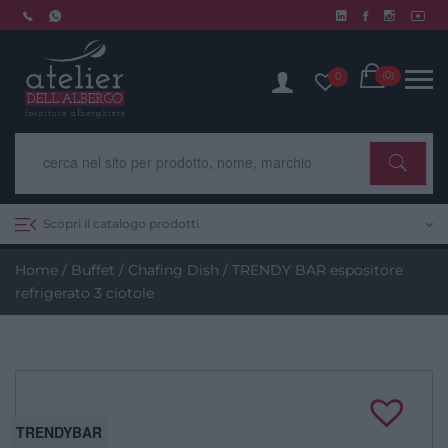
Skip
to
Chiusura estiva dal 10 al 14 agosto. Scopri di più.
content
Cart
(0)
0
Scopri il catalogo prodotti
Home
/
Buffet
/
Chafing Dish
/ TRENDY BAR espositore
refrigerato 3 ciotole
TRENDYBAR