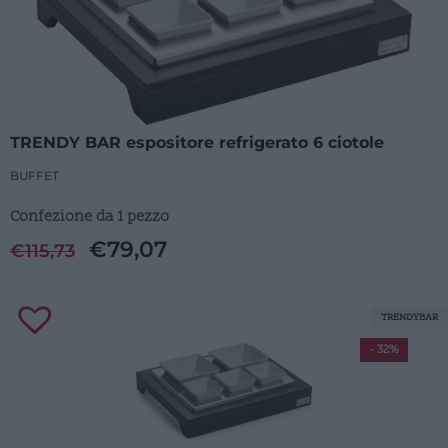
TRENDY BAR espositore refrigerato 6 ciotole
BUFFET
Confezione da 1 pezzo
€
79,07
€
115,73
TRENDYBAR
- 32%