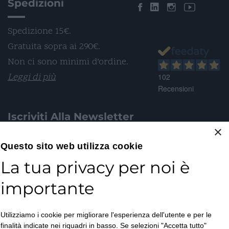
Spedizioni
Spedizione 15€.
Gratuita sopra ai 290€.
Non ci sono minimi d’ordine.
Leggi di più
102
Recensioni
Iscriviti Alla Newsletter
×
Email*
Questo sito web utilizza cookie
La tua privacy per noi è
importante
Accetto la
Utilizziamo i cookie per migliorare l'esperienza dell'utente e per le
Privacy Policy
*
finalità indicate nei riquadri in basso. Se selezioni "Accetta tutto"