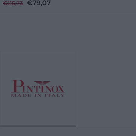
€
79,07
€
115,73