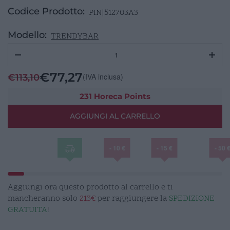
Codice Prodotto:
PIN|512703A3
Modello:
TRENDYBAR
TRENDY
BAR
espositore
€
77,27
(IVA inclusa)
€
113,10
refrigerato
3
231 Horeca Points
ciotole
AGGIUNGI AL CARRELLO
quantità
- 10 €
- 15 €
- 50 
Aggiungi ora questo prodotto al carrello e ti
mancheranno solo
213€
per raggiungere la
SPEDIZIONE
GRATUITA
!