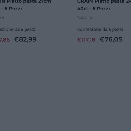
IN Piatto pasta 27cm
GRAIN Piatto pasta 
 - 6 Pezzi
40cl - 6 Pezzi
LA
TAVOLA
ezione da 6 pezzi
Confezione da 6 pezzi
€
82,99
€
76,05
7,86
€
117,18