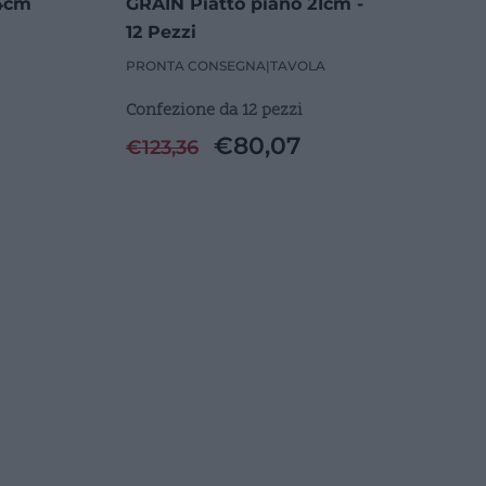
24cm
GRAIN Piatto piano 21cm -
12 Pezzi
PRONTA CONSEGNA
|
TAVOLA
Confezione da 12 pezzi
€
80,07
€
123,36