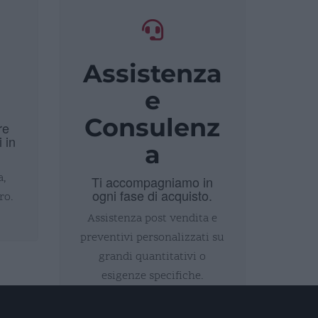
Assistenza
i
e
Consulenz
re
i in
a
a,
Ti accompagniamo in
ogni fase di acquisto.
ro.
Assistenza post vendita e
preventivi personalizzati su
grandi quantitativi o
esigenze specifiche.