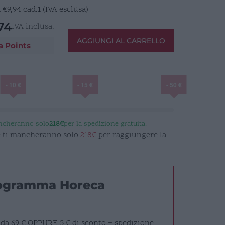
a
€
9,94
cad.1 (IVA esclusa)
74
IVA inclusa.
AGGIUNGI AL CARRELLO
a Points
- 10 €
- 15 €
- 50 €
ancheranno solo
218€
per la spedizione gratuita.
 e ti mancheranno solo
218€
per raggiungere la
rogramma Horeca
 da 69 €
OPPURE
5 € di sconto + spedizione