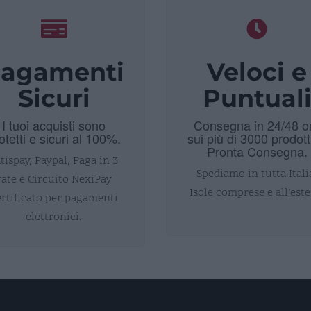
agamenti
Veloci e
Sicuri
Puntual
I tuoi acquisti sono
Consegna in 24/48 o
otetti e sicuri al 100%.
sui più di 3000 prodott
Pronta Consegna.
tispay, Paypal, Paga in 3
Spediamo in tutta Itali
rate e Circuito NexiPay
Isole comprese e all’este
ertificato per pagamenti
elettronici.