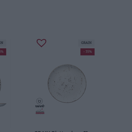
IN
GRAIN
5%
- 35%