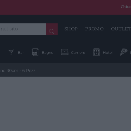
Chius
SHOP
PROMO
OUTLE
a
Bar
Bagno
Camere
Hotel
ano 30cm - 6 Pezzi