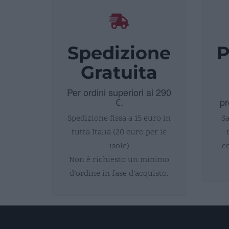
Spedizione
P
Gratuita
Per ordini superiori ai 290
€.
pr
Spedizione fissa a 15 euro in
Sa
tutta Italia (20 euro per le
isole)
c
Non è richiesto un minimo
d’ordine in fase d’acquisto.