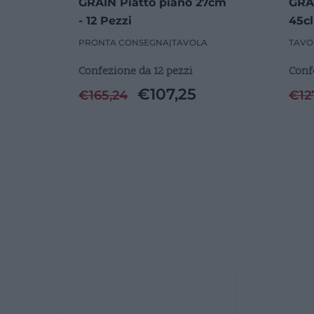
GRAIN Piatto piano 27cm
GRA
- 12 Pezzi
45cl
PRONTA CONSEGNA
|
TAVOLA
TAVO
Confezione da 12 pezzi
Conf
€
107,25
€
165,24
€
12