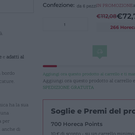
Confezione:
IN PROMOZIONE
da 6 pezzi
€
72,
€
112,08
GRAIN
266 Horec
Piatto
à.
piano
30cm
quantità
e
e
adatti al
n bordo
Aggiungi ora questo prodotto al carrello e ti m
Aggiungi ora questo prodotto al carrello
cature.
SPEDIZIONE GRATUITA
mica ha la sua
Soglie e Premi del p
 una
a per
700 Horeca Points
i anche di
10 € di sconto - su un carrello minimo