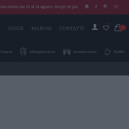
ura estiva dal 10 al 14 agosto. Scopri di più.
C
T
GUIDE
MARCHI
CONTATTI
(0)
Pizzeria
Abbigliamento
Arredamento
Buffet