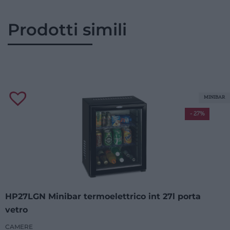
Prodotti simili
MINIBAR
- 27%
HP27LGN Minibar termoelettrico int 27l porta
vetro
CAMERE