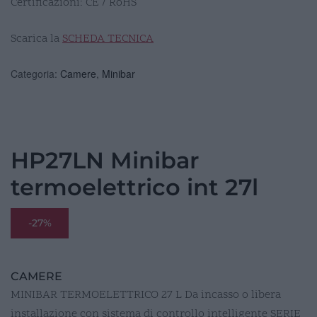
Certificazioni: CE / RoHS
Scarica la
SCHEDA TECNICA
Categoria:
Camere
,
Minibar
HP27LN Minibar
termoelettrico int 27l
-27%
CAMERE
MINIBAR TERMOELETTRICO 27 L Da incasso o libera
installazione con sistema di controllo intelligente SERIE