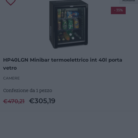
MINIBAR
- 35%
HP40LGN Minibar termoelettrico int 40l porta
vetro
CAMERE
Confezione da 1 pezzo
€
305,19
€
470,21