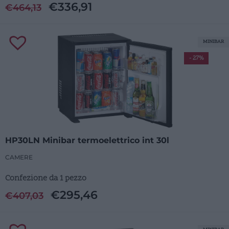
€
336,91
€
464,13
MINIBAR
- 27%
HP30LN Minibar termoelettrico int 30l
CAMERE
Confezione da 1 pezzo
€
295,46
€
407,03