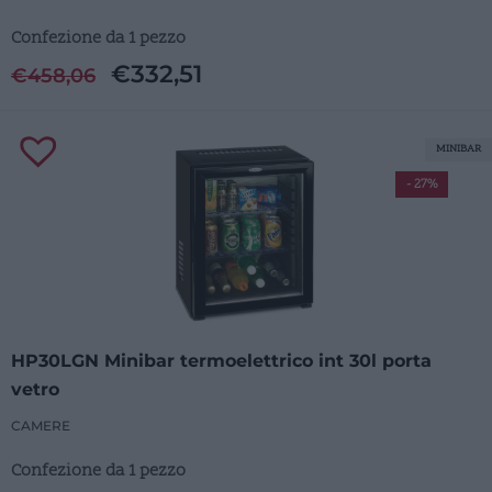
Confezione da 1 pezzo
€
332,51
€
458,06
MINIBAR
- 27%
HP30LGN Minibar termoelettrico int 30l porta
vetro
CAMERE
Confezione da 1 pezzo