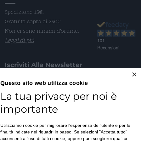
Spedizione 15€.
Gratuita sopra ai 290€.
Non ci sono minimi d’ordine.
Leggi di più
101
Recensioni
Iscriviti Alla Newsletter
×
Email*
Questo sito web utilizza cookie
La tua privacy per noi è
importante
Accetto la
Utilizziamo i cookie per migliorare l'esperienza dell'utente e per le
Privacy Policy
*
finalità indicate nei riquadri in basso. Se selezioni "Accetta tutto"
ISCRIVITI
acconsenti all'uso di tutti i cookie, oppure puoi sceglierei quali ci