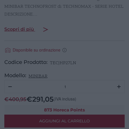
MINIBAR TECHNOFROST di TECHNOMAX - SERIE HOTEL
DESCRIZIONE…
Scopri di più
Disponibile su ordinazione
Codice Prodotto:
TEC|HP27LN
Modello:
MINIBAR
HP27LN
Minibar
termoelettrico
€
291,05
(IVA inclusa)
€
400,95
int
27l
873 Horeca Points
quantità
AGGIUNGI AL CARRELLO