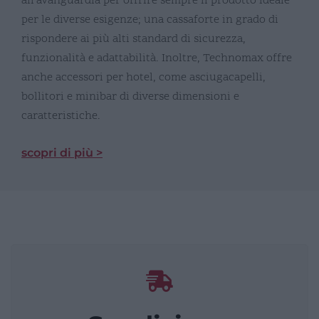
all’avanguardia per offrire sempre il prodotto ideale
per le diverse esigenze; una cassaforte in grado di
rispondere ai più alti standard di sicurezza,
funzionalità e adattabilità. Inoltre, Technomax offre
anche accessori per hotel, come asciugacapelli,
bollitori e minibar di diverse dimensioni e
caratteristiche.
scopri di più >