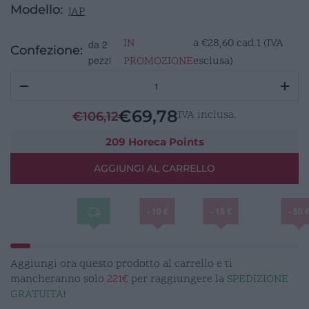
Modello:
JAP
IN
a
€
28,60
cad.1 (IVA
da 2
Confezione:
pezzi
PROMOZIONE
esclusa)
JAP
BLACK
piatto
€
69,78
IVA inclusa.
€
106,12
ovale
Ø
209 Horeca Points
35,8cm
AGGIUNGI AL CARRELLO
quantità
- 10 €
- 15 €
- 50 
Aggiungi ora questo prodotto al carrello e ti
mancheranno solo
221€
per raggiungere la
SPEDIZIONE
GRATUITA
!