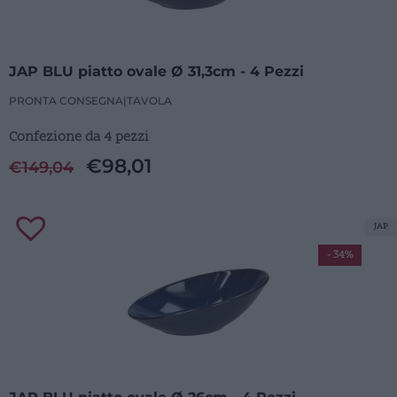
JAP BLU piatto ovale Ø 31,3cm - 4 Pezzi
PRONTA CONSEGNA
|
TAVOLA
Confezione da 4 pezzi
€
98,01
€
149,04
JAP
- 34%