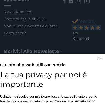
Spedizione 15€.
Gratuita sopra ai 290€.
Non ci sono minimi d’ordine.
Leggi di più
102
Recensioni
Iscriviti Alla Newsletter
×
Email*
Questo sito web utilizza cookie
La tua privacy per noi è
importante
Accetto la
Utilizziamo i cookie per migliorare l'esperienza dell'utente e per le
Privacy Policy
*
finalità indicate nei riquadri in basso. Se selezioni "Accetta tutto"