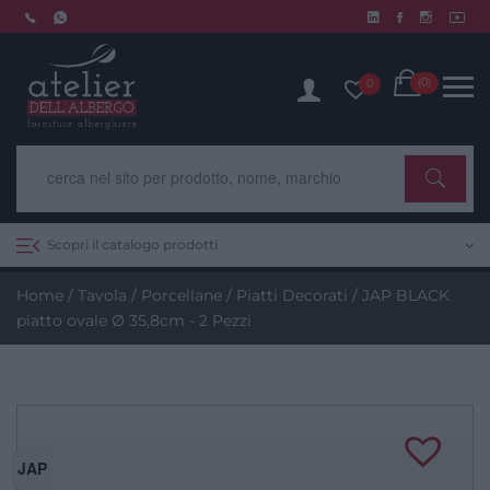
Skip
to
Chiusura estiva dal 10 al 14 agosto. Scopri di più.
content
Cart
(0)
0
Scopri il catalogo prodotti
Home
/
Tavola
/
Porcellane
/
Piatti Decorati
/ JAP BLACK
piatto ovale Ø 35,8cm - 2 Pezzi
JAP