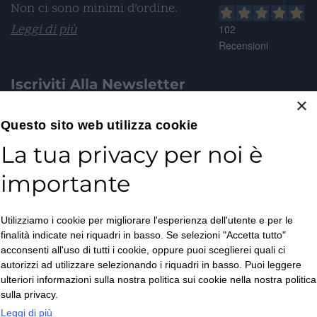
Non ci sono minimi d’ordine.
Leggi di più
102
Recensioni
Iscriviti Alla Newsletter
×
Email*
Questo sito web utilizza cookie
La tua privacy per noi è
importante
Accetto la
Utilizziamo i cookie per migliorare l'esperienza dell'utente e per le
Privacy Policy
*
finalità indicate nei riquadri in basso. Se selezioni "Accetta tutto"
ISCRIVITI
acconsenti all'uso di tutti i cookie, oppure puoi sceglierei quali ci
autorizzi ad utilizzare selezionando i riquadri in basso. Puoi leggere
ulteriori informazioni sulla nostra politica sui cookie nella nostra politica
sulla privacy.
Leggi di più