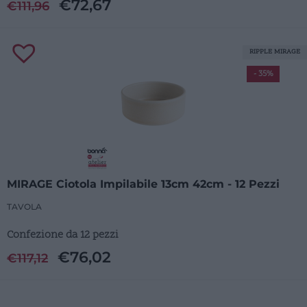
€
72,67
€
111,96
RIPPLE MIRAGE
- 35%
MIRAGE Ciotola Impilabile 13cm 42cm - 12 Pezzi
TAVOLA
Confezione da 12 pezzi
€
76,02
€
117,12