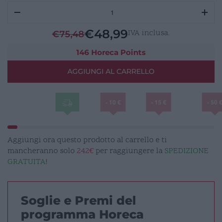
MIRAGE
Piatto
Piano
€
48,99
IVA inclusa.
€
75,48
con
Bordo
146 Horeca Points
21cm
AGGIUNGI AL CARRELLO
quantità
- 10 €
- 15 €
- 50 
Aggiungi ora questo prodotto al carrello e ti
mancheranno solo
242€
per raggiungere la
SPEDIZIONE
GRATUITA
!
Soglie e Premi del
programma Horeca