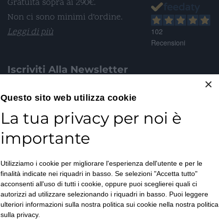
Gratuita sopra ai 290€.
Non ci sono minimi d’ordine.
Leggi di più
102
Recensioni
Iscriviti Alla Newsletter
×
Email*
Questo sito web utilizza cookie
La tua privacy per noi è
importante
Accetto la
Utilizziamo i cookie per migliorare l'esperienza dell'utente e per le
Privacy Policy
*
finalità indicate nei riquadri in basso. Se selezioni "Accetta tutto"
ISCRIVITI
acconsenti all'uso di tutti i cookie, oppure puoi sceglierei quali ci
autorizzi ad utilizzare selezionando i riquadri in basso. Puoi leggere
ulteriori informazioni sulla nostra politica sui cookie nella nostra politica
sulla privacy.