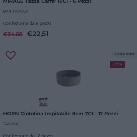
MIRAGE Tazza Caffe’ 10Cl - 6 Pezzi
BAR
|
TAVOLA
Confezione da 6 pezzi
€
22,51
€
34,68
RIPPLE HORN
- 35%
HORN Ciotolina Impilabile 8cm 7Cl - 12 Pezzi
TAVOLA
Confezione da 12 pezzi