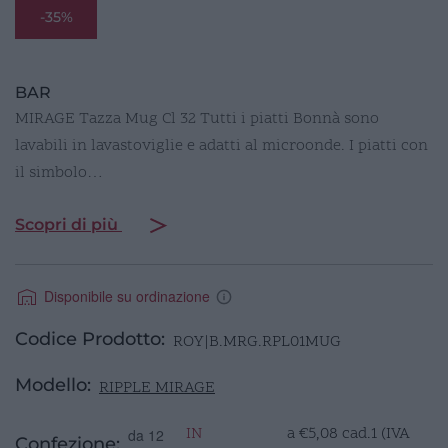
-35%
BAR
MIRAGE Tazza Mug Cl 32 Tutti i piatti Bonnà sono
lavabili in lavastoviglie e adatti al microonde. I piatti con
il simbolo…
Scopri di più
Disponibile su ordinazione
Codice Prodotto:
ROY|B.MRG.RPL01MUG
Modello:
RIPPLE MIRAGE
IN
a
€
5,08
cad.1 (IVA
da 12
Confezione: