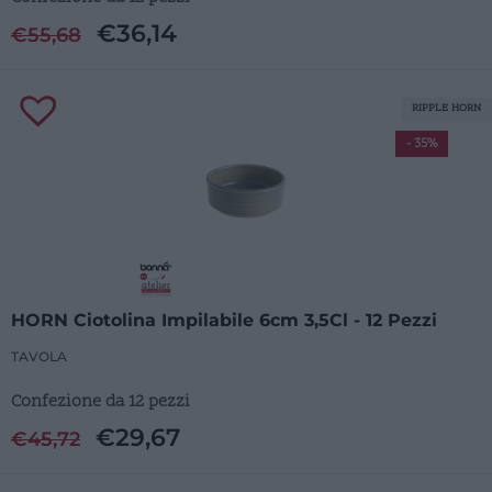
€
36,14
€
55,68
RIPPLE HORN
- 35%
HORN Ciotolina Impilabile 6cm 3,5Cl - 12 Pezzi
TAVOLA
Confezione da 12 pezzi
€
29,67
€
45,72