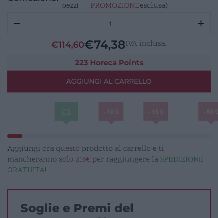
pezzi
PROMOZIONE
esclusa)
MIRAGE
Tazza
Mug
€
74,38
IVA inclusa.
€
114,60
32Cl
quantità
223 Horeca Points
AGGIUNGI AL CARRELLO
- 10 €
- 15 €
- 50 
Aggiungi ora questo prodotto al carrello e ti
mancheranno solo
216€
per raggiungere la
SPEDIZIONE
GRATUITA
!
Soglie e Premi del