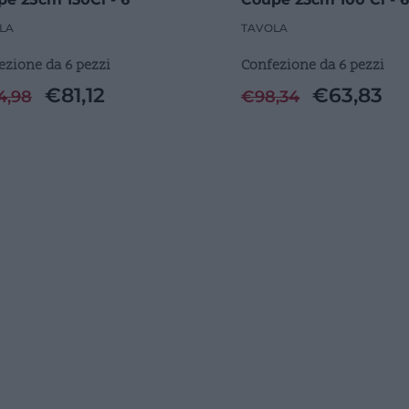
i
Pezzi
LA
TAVOLA
ezione da 6 pezzi
Confezione da 6 pezzi
€
81,12
€
63,83
4,98
€
98,34