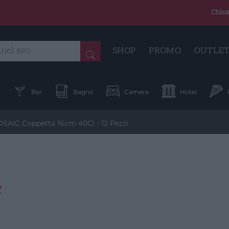
Chius
SHOP
PROMO
OUTLE
a
Bar
Bagno
Camere
Hotel
SAIC Coppetta 16cm 40Cl - 12 Pezzi
”