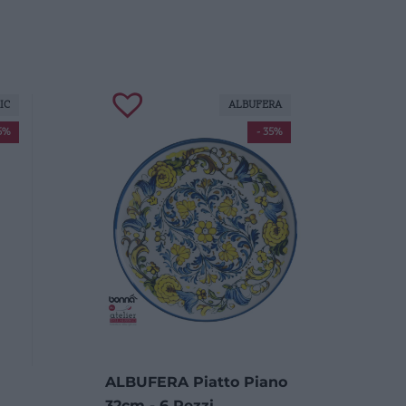
IC
ALBUFERA
5%
- 35%
ALBUFERA Piatto Piano
32cm - 6 Pezzi