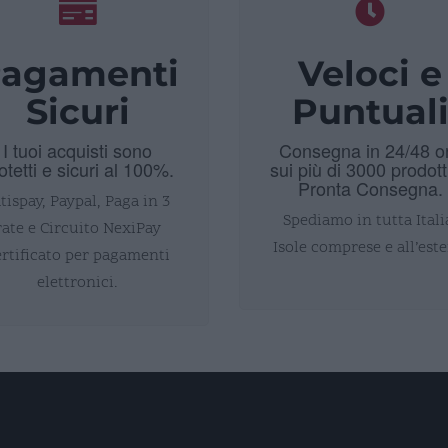
agamenti
Veloci e
Sicuri
Puntual
I tuoi acquisti sono
Consegna in 24/48 o
otetti e sicuri al 100%.
sui più di 3000 prodott
Pronta Consegna.
tispay, Paypal, Paga in 3
Spediamo in tutta Itali
rate e Circuito NexiPay
Isole comprese e all’este
ertificato per pagamenti
elettronici.