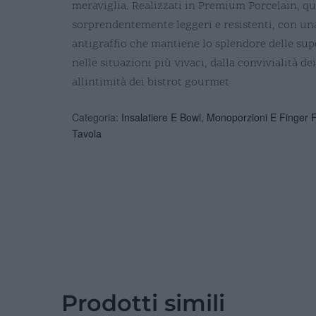
meraviglia. Realizzati in Premium Porcelain, que
sorprendentemente leggeri e resistenti, con un
antigraffio che mantiene lo splendore delle sup
nelle situazioni più vivaci, dalla convivialità de
allintimità dei bistrot gourmet
Categoria:
Insalatiere E Bowl
,
Monoporzioni E Finger 
Tavola
Prodotti simili