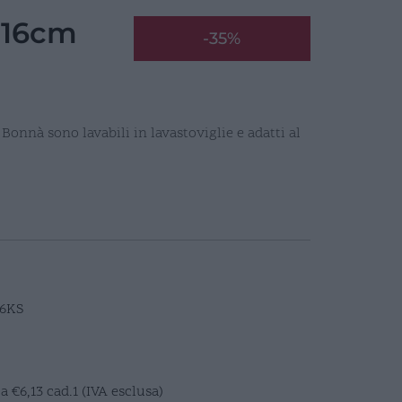
 16cm
-35%
Bonnà sono lavabili in lavastoviglie e adatti al
6KS
E
a
€
6,13
cad.1 (IVA esclusa)