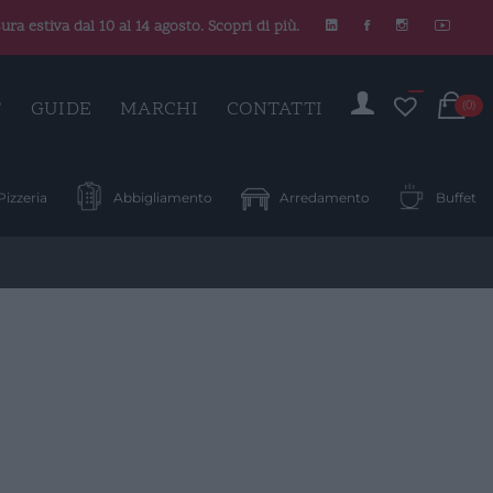
ura estiva dal 10 al 14 agosto. Scopri di più.
C
T
GUIDE
MARCHI
CONTATTI
(0)
Pizzeria
Abbigliamento
Arredamento
Buffet