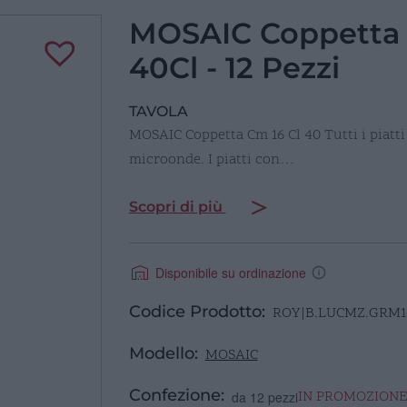
MOSAIC Coppetta
40Cl - 12 Pezzi
TAVOLA
MOSAIC Coppetta Cm 16 Cl 40 Tutti i piatti 
microonde. I piatti con…
Scopri di più
Disponibile su ordinazione
Codice Prodotto:
ROY|B.LUCMZ.GRM1
Modello:
MOSAIC
Confezione:
IN PROMOZION
da 12 pezzi