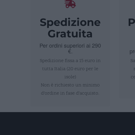
Spedizione
P
Gratuita
Per ordini superiori ai 290
€.
pr
Spedizione fissa a 15 euro in
Sa
tutta Italia (20 euro per le
isole)
c
Non è richiesto un minimo
d’ordine in fase d’acquisto.