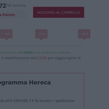
72
IVA inclusa.
AGGIUNGI AL CARRELLO
a Points
- 10 €
- 15 €
- 50 €
ancheranno solo
201€
per la spedizione gratuita.
 e ti mancheranno solo
201€
per raggiungere la
rogramma Horeca
 da 69 €
OPPURE
5 € di sconto + spedizione
€