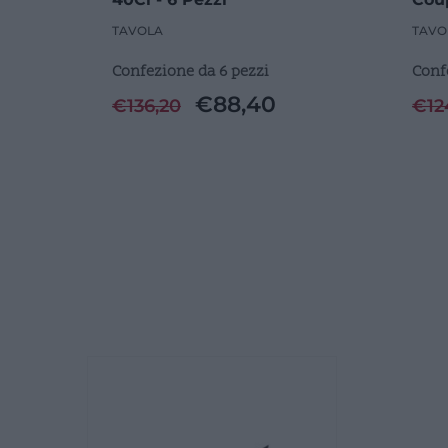
Pezz
TAVOLA
TAVO
Confezione da 6 pezzi
Conf
€
88,40
€
136,20
€
12