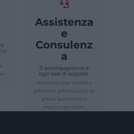
Assistenza
i
e
Consulenz
re
i in
a
a,
Ti accompagniamo in
ogni fase di acquisto.
ro.
Assistenza post vendita e
preventivi personalizzati su
grandi quantitativi o
esigenze specifiche.