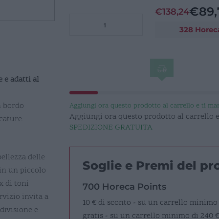
€
89,
€
138,24
MOSAIC
328 Horec
Coppetta
16cm
40Cl
quantità
e e adatti al
n bordo
Aggiungi ora questo prodotto al carrello e ti m
Aggiungi ora questo prodotto al carrello
cature.
SPEDIZIONE GRATUITA
ellezza delle
Soglie e Premi del p
in un piccolo
x di toni
700 Horeca Points
rvizio invita a
10 € di sconto - su un carrello minimo
divisione e
gratis - su un carrello minimo di 240 