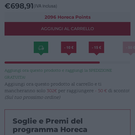
-
€
698,91
(IVA inclusa)
TOPAZ
quantità
2096 Horeca Points
AGGIUNGI AL CARRELLO
- 10 €
- 15 €
- 50 
Aggiungi ora questo prodotto e raggiungi la SPEDIZIONE
GRATUITA!
Aggiungi ora questo prodotto al carrello e ti
mancheranno solo
302€
per raggiungere
- 50 €
di sconto!
(Sul tuo prossimo ordine)
Soglie e Premi del
programma Horeca