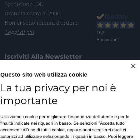
Spedizione 15€.
Gratuita sopra ai 290€.
Non ci sono minimi d’ordine.
Leggi di più
102
Recensioni
Iscriviti Alla Newsletter
×
Email*
Questo sito web utilizza cookie
La tua privacy per noi è
importante
Accetto la
Utilizziamo i cookie per migliorare l'esperienza dell'utente e per le
Privacy Policy
*
finalità indicate nei riquadri in basso. Se selezioni "Accetta tutto"
ISCRIVITI
acconsenti all'uso di tutti i cookie, oppure puoi sceglierei quali ci
autorizzi ad utilizzare selezionando i riquadri in basso. Puoi leggere