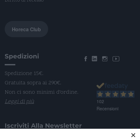
Diritto di recesso
Horeca Club
Spedizioni
Spedizione 15€.
Gratuita sopra ai 290€.
Non ci sono minimi d’ordine.
Leggi di più
102
Recensioni
Iscriviti Alla Newsletter
×