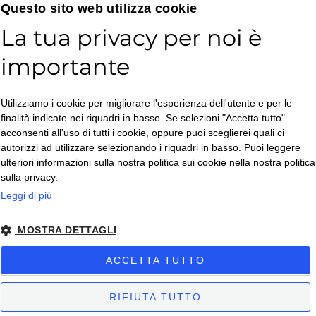
Email*
Questo sito web utilizza cookie
La tua privacy per noi è
importante
Accetto la
Utilizziamo i cookie per migliorare l'esperienza dell'utente e per le
Privacy Policy
*
finalità indicate nei riquadri in basso. Se selezioni "Accetta tutto"
ISCRIVITI
acconsenti all'uso di tutti i cookie, oppure puoi sceglierei quali ci
autorizzi ad utilizzare selezionando i riquadri in basso. Puoi leggere
ulteriori informazioni sulla nostra politica sui cookie nella nostra politica
sulla privacy.
Leggi di più
MOSTRA DETTAGLI
Copyright © 2026. All Rights Reserved.
ACCETTA TUTTO
Privacy policy
– Condizioni di Vendita
– Condizioni di Vendita Business
-
Impostazioni Cookies
RIFIUTA TUTTO