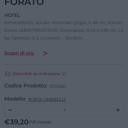
FORATO
HOTEL
Portaombrelli, acciaio verniciato grigio, h 48 cm, texture
forata CARATTERISTICHE: Dimensioni: Ø 24 x h48 cm, 1,8
kg Capienza: 21 L Accessori: - Bordino…
Scopri di più
Disponibile su ordinazione
Codice Prodotto:
STI|116G
Modello:
PORTA OMBRELLI
PORTAOMBRELLI
ACCIAIO/GRIGIO
H48
€
39,20
(IVA inclusa)
FORATO