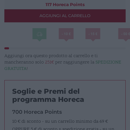
quantità
117 Horeca Points
AGGIUNGI AL CARRELLO
- 10 €
- 15 €
- 50 
Aggiungi ora questo prodotto al carrello e ti
mancheranno solo
251€
per raggiungere la
SPEDIZIONE
GRATUITA
!
Soglie e Premi del
programma Horeca
700 Horeca Points
10 € di sconto - su un carrello minimo da 69 €
OPPURE
5 € di sconto + spedizione gratis - su un