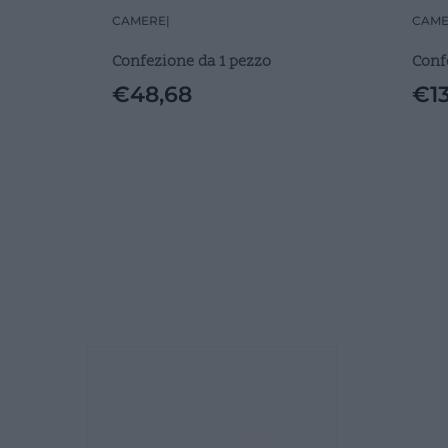
CM5
CAMERE
|
CAME
Confezione da 1 pezzo
Conf
€
48,68
€
1