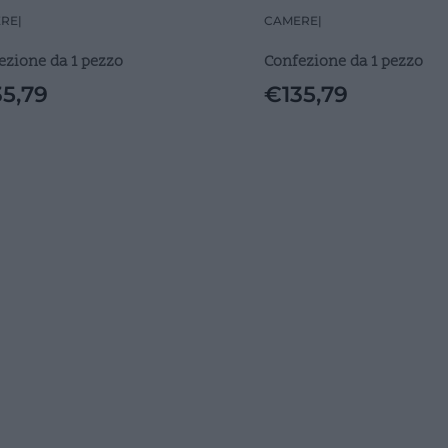
9X42
CM59X42
RE
|
CAMERE
|
ezione da 1 pezzo
Confezione da 1 pezzo
35,79
€
135,79