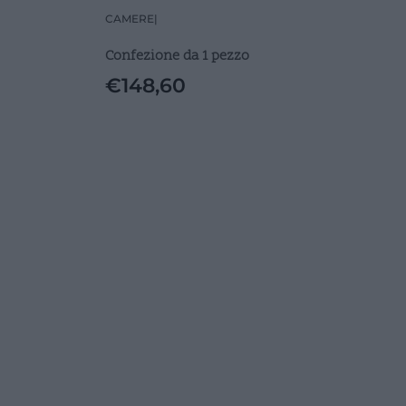
NERA CM56X42
CAMERE
|
Confezione da 1 pezzo
€
148,60