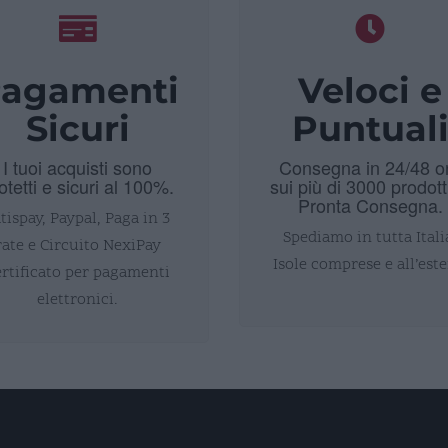
agamenti
Veloci e
Sicuri
Puntual
I tuoi acquisti sono
Consegna in 24/48 o
otetti e sicuri al 100%.
sui più di 3000 prodott
Pronta Consegna.
tispay, Paypal, Paga in 3
Spediamo in tutta Itali
rate e Circuito NexiPay
Isole comprese e all’este
ertificato per pagamenti
elettronici.