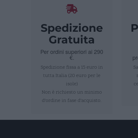
Spedizione
P
Gratuita
Per ordini superiori ai 290
€.
pr
Spedizione fissa a 15 euro in
Sa
tutta Italia (20 euro per le
isole)
c
Non è richiesto un minimo
d’ordine in fase d’acquisto.