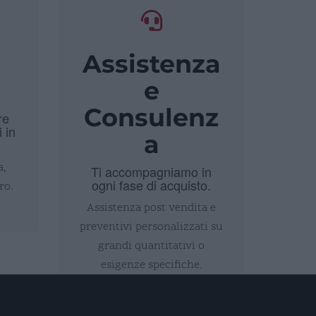
Assistenza
i
e
Consulenz
re
i in
a
a,
Ti accompagniamo in
ogni fase di acquisto.
ro.
Assistenza post vendita e
preventivi personalizzati su
grandi quantitativi o
esigenze specifiche.