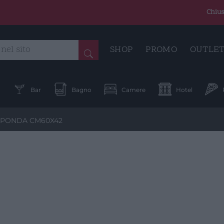
Chius
SHOP
PROMO
OUTLE
a
Bar
Bagno
Camere
Hotel
 SPONDA CM60X42