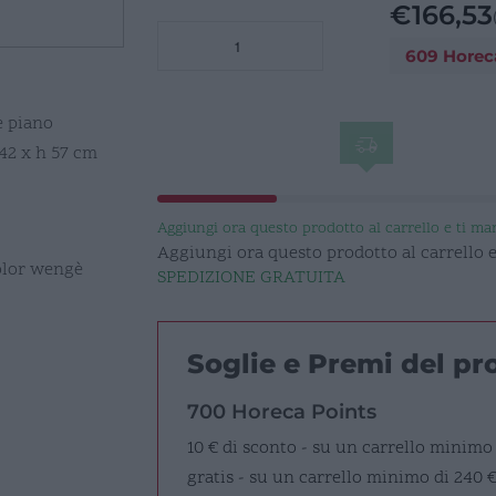
€
166,53
REGGIVALIGIE
609 Horec
INOX
LEGNO
SPONDA
e piano
CM60X42
 42 x h 57 cm
quantità
Aggiungi ora questo prodotto al carrello e ti m
Aggiungi ora questo prodotto al carrello
color wengè
SPEDIZIONE GRATUITA
Soglie e Premi del p
700 Horeca Points
10 € di sconto - su un carrello minimo
gratis - su un carrello minimo di 240 