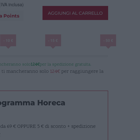
(IVA inclusa)
AGGIUNGI AL CARRELLO
a Points
- 10 €
- 15 €
- 50 €
ancheranno solo
124€
per la spedizione gratuita.
 e ti mancheranno solo
124€
per raggiungere la
rogramma Horeca
 da 69 €
OPPURE
5 € di sconto + spedizione
€