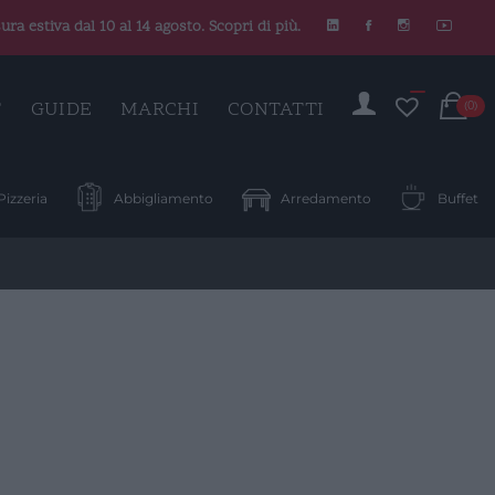
ura estiva dal 10 al 14 agosto. Scopri di più.
C
T
GUIDE
MARCHI
CONTATTI
(0)
Pizzeria
Abbigliamento
Arredamento
Buffet