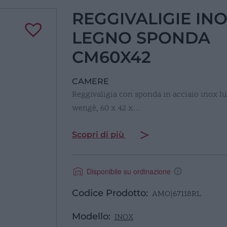
REGGIVALIGIE IN
LEGNO SPONDA
CM60X42
CAMERE
Reggivaligia con sponda in acciaio inox lu
wengè, 60 x 42 x…
Scopri di più
Disponibile su ordinazione
Codice Prodotto:
AMO|67118RL
Modello:
INOX