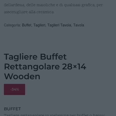
dellardesia, delle maioliche e di qualsiasi grafica, per
assomigliare alla ceramica.
Categoria:
Buffet
,
Taglieri
,
Taglieri Tavola
,
Tavola
Tagliere Buffet
Rettangolare 28×14
Wooden
-34%
BUFFET
Tagliere rettangolare in melamina per buffet o happy