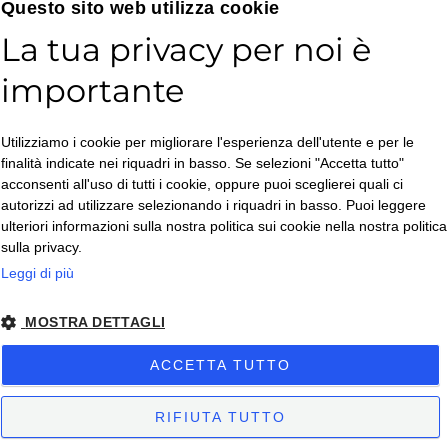
Email*
Questo sito web utilizza cookie
La tua privacy per noi è
importante
Accetto la
Utilizziamo i cookie per migliorare l'esperienza dell'utente e per le
Privacy Policy
*
finalità indicate nei riquadri in basso. Se selezioni "Accetta tutto"
ISCRIVITI
acconsenti all'uso di tutti i cookie, oppure puoi sceglierei quali ci
autorizzi ad utilizzare selezionando i riquadri in basso. Puoi leggere
ulteriori informazioni sulla nostra politica sui cookie nella nostra politica
sulla privacy.
Leggi di più
MOSTRA DETTAGLI
Copyright © 2026. All Rights Reserved.
ACCETTA TUTTO
Privacy policy
– Condizioni di Vendita
– Condizioni di Vendita Business
-
Impostazioni Cookies
RIFIUTA TUTTO
Sito creato da
etinet.it
Sitemap