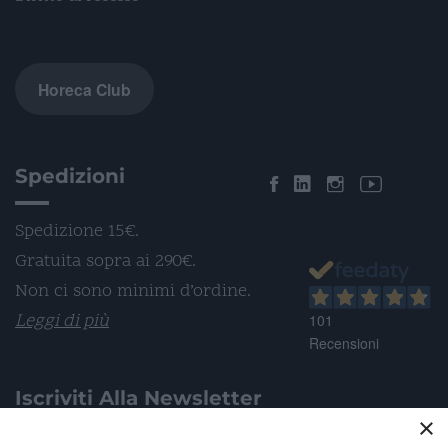
Horeca Club
Spedizioni
Spedizione 15€.
Gratuita sopra ai 290€.
Non ci sono minimi d’ordine.
Leggi di più
101
Recensioni
Iscriviti Alla Newsletter
×