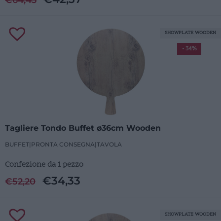
SHOWPLATE WOODEN
- 34%
Tagliere Tondo Buffet ø36cm Wooden
BUFFET
|
PRONTA CONSEGNA
|
TAVOLA
Confezione da 1 pezzo
€
34,33
€
52,20
SHOWPLATE WOODEN