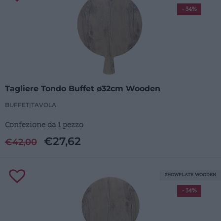
- 34%
Tagliere Tondo Buffet ø32cm Wooden
BUFFET
|
TAVOLA
Confezione da 1 pezzo
€
27,62
€
42,00
SHOWPLATE WOODEN
- 34%