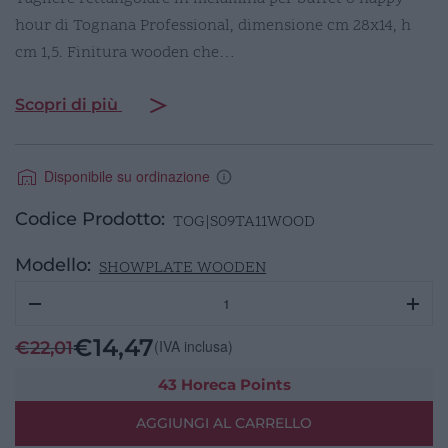
hour di Tognana Professional, dimensione cm 28x14, h
cm 1,5. Finitura wooden che…
Scopri di più
Disponibile su ordinazione
Codice Prodotto:
TOG|S09TA11WOOD
Modello:
SHOWPLATE WOODEN
Tagliere
Buffet
Rettangolare
€
14,47
(IVA inclusa)
€
22,01
28x14
Wooden
43 Horeca Points
quantità
AGGIUNGI AL CARRELLO