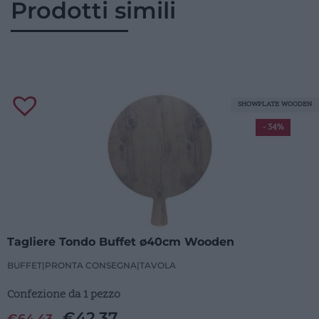
Prodotti simili
SHOWPLATE WOODEN
- 34%
Tagliere Tondo Buffet ø40cm Wooden
BUFFET
|
PRONTA CONSEGNA
|
TAVOLA
Confezione da 1 pezzo
€
42,37
€
64,43