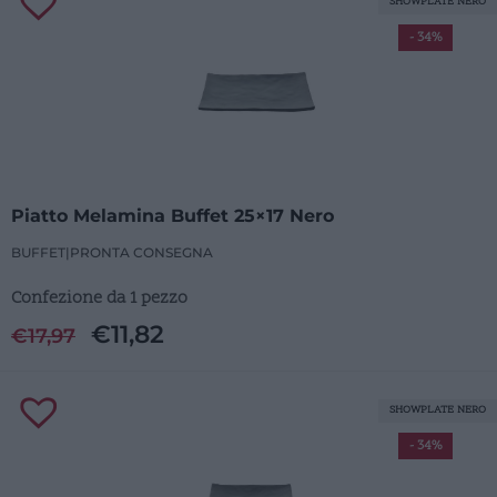
SHOWPLATE NERO
- 34%
Piatto Melamina Buffet 25×17 Nero
BUFFET
|
PRONTA CONSEGNA
Confezione da 1 pezzo
€
11,82
€
17,97
SHOWPLATE NERO
- 34%