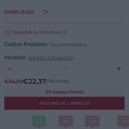
Scopri di più
Disponibile su ordinazione
Codice Prodotto:
TOG|S0934F10BIA
Modello:
SHOWPLATE BIANCO
Vassoio
Buffet
GN
€
22,37
(IVA inclusa)
€
34,02
1/1
cm
67 Horeca Points
53X32
AGGIUNGI AL CARRELLO
Bianco
quantità
- 10 €
- 15 €
- 50 