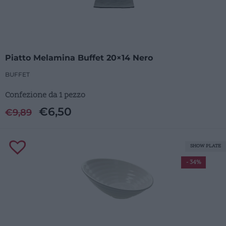
Piatto Melamina Buffet 20×14 Nero
BUFFET
Confezione da 1 pezzo
€
6,50
€
9,89
SHOW PLATE
- 34%