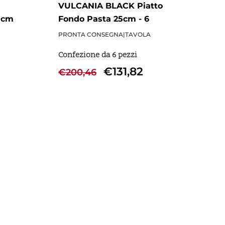
VULCANIA BLACK Piatto
5cm
Fondo Pasta 25cm - 6
Pezzi
PRONTA CONSEGNA
|
TAVOLA
Confezione da 6 pezzi
€
131,82
€
200,46