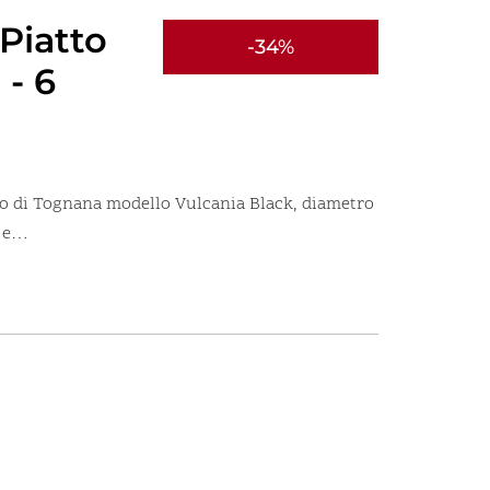
Piatto
-34%
- 6
ro di Tognana modello Vulcania Black, diametro
e e…