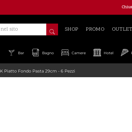
Chius
SHOP
PROMO
OUTLE
a
Bar
Bagno
Camere
Hotel
 Piatto Fondo Pasta 29cm - 6 Pezzi