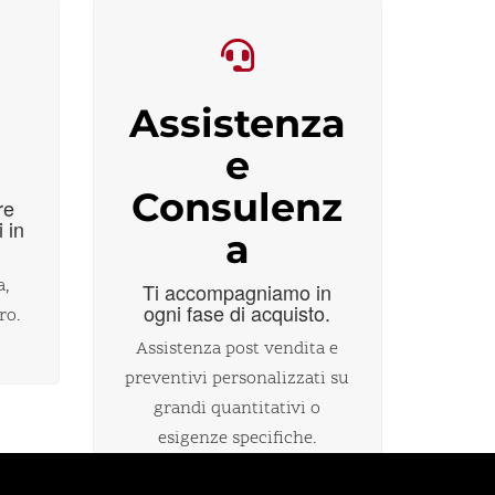
Assistenza
i
e
Consulenz
re
i in
a
a,
Ti accompagniamo in
ogni fase di acquisto.
ro.
Assistenza post vendita e
preventivi personalizzati su
grandi quantitativi o
esigenze specifiche.