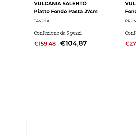
VULCANIA SALENTO
VUL
Piatto Fondo Pasta 27cm
Fond
sabbia - 3 Pezzi
Pezz
TAVOLA
PRON
Confezione da 3 pezzi
Conf
€
104,87
€
159,48
€
27