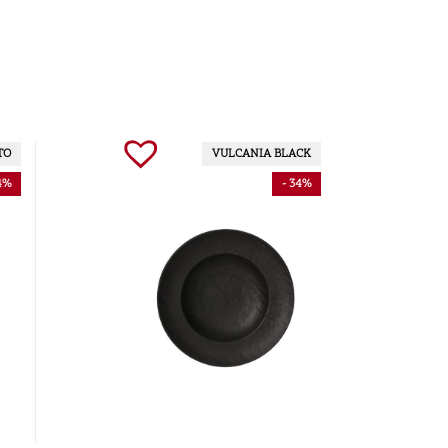
TO
VULCANIA BLACK
4%
- 34%