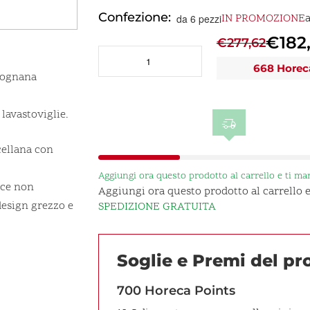
Confezione:
IN PROMOZIONE
da 6 pezzi
€
182
€
277,62
VULCANIA
668 Horec
BLACK
 Tognana
Piatto
Fondo
lavastoviglie.
Pasta
29cm
quantità
cellana con
Aggiungi ora questo prodotto al carrello e ti m
ice non
Aggiungi ora questo prodotto al carrello
 design grezzo e
SPEDIZIONE GRATUITA
Soglie e Premi del p
700 Horeca Points