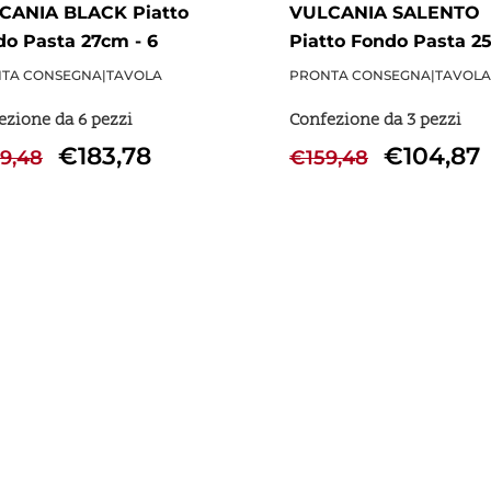
CANIA BLACK Piatto
VULCANIA SALENTO
o Pasta 27cm - 6
Piatto Fondo Pasta 2
i
sabbia - 3 Pezzi
TA CONSEGNA
|
TAVOLA
PRONTA CONSEGNA
|
TAVOLA
ezione da 6 pezzi
Confezione da 3 pezzi
€
183,78
€
104,87
9,48
€
159,48