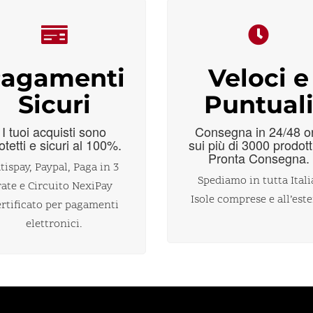
agamenti
Veloci e
Sicuri
Puntual
I tuoi acquisti sono
Consegna in 24/48 o
otetti e sicuri al 100%.
sui più di 3000 prodott
Pronta Consegna.
tispay, Paypal, Paga in 3
Spediamo in tutta Itali
rate e Circuito NexiPay
Isole comprese e all’este
ertificato per pagamenti
elettronici.