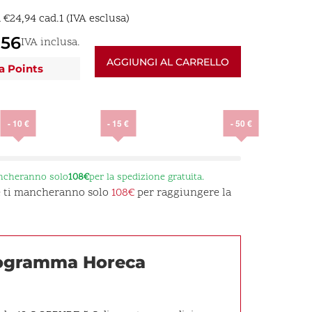
a
€
24,94
cad.1 (IVA esclusa)
,56
IVA inclusa.
AGGIUNGI AL CARRELLO
a Points
- 10 €
- 15 €
- 50 €
ancheranno solo
108€
per la spedizione gratuita.
 e ti mancheranno solo
108€
per raggiungere la
rogramma Horeca