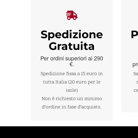
Spedizione
P
Gratuita
Per ordini superiori ai 290
€.
pr
Spedizione fissa a 15 euro in
Sa
tutta Italia (20 euro per le
isole)
c
Non è richiesto un minimo
d’ordine in fase d’acquisto.