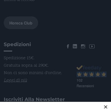
Diritto di recesso
Horeca Club
Spedizioni
Spedizione 15€.
Gratuita sopra ai 290€.
Non ci sono minimi d’ordine.
Leggi di più
102
Recensioni
Iscriviti Alla Newsletter
×