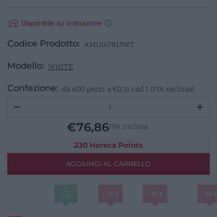
Disponibile su ordinazione
Codice Prodotto:
AMO|67813WT
Modello:
WHITE
Confezione:
da 600 pezzi a
€
0,11
cad.1 (IVA esclusa)
WHITE
-
IGIENE
€
76,86
IVA inclusa.
INTIMA
BUSTINA
230 Horeca Points
-
AGGIUNGI AL CARRELLO
DELICATA
-
7
- 10 €
- 15 €
- 50 
ML
quantità