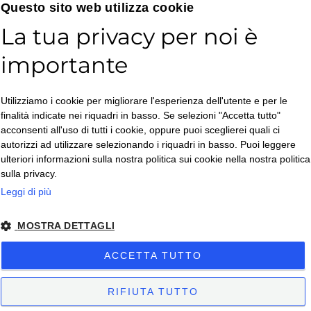
Email*
Questo sito web utilizza cookie
La tua privacy per noi è
importante
Accetto la
Utilizziamo i cookie per migliorare l'esperienza dell'utente e per le
Privacy Policy
*
finalità indicate nei riquadri in basso. Se selezioni "Accetta tutto"
ISCRIVITI
acconsenti all'uso di tutti i cookie, oppure puoi sceglierei quali ci
autorizzi ad utilizzare selezionando i riquadri in basso. Puoi leggere
ulteriori informazioni sulla nostra politica sui cookie nella nostra politica
sulla privacy.
Leggi di più
MOSTRA DETTAGLI
Copyright © 2026. All Rights Reserved.
ACCETTA TUTTO
Privacy policy
– Condizioni di Vendita
– Condizioni di Vendita Business
-
Impostazioni Cookies
RIFIUTA TUTTO