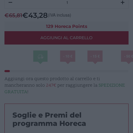
ELETTRICO
DINAMIKA
€
43,28
(IVA inclusa)
€
65,81
PREMIUM
BIANCO
129 Horeca Points
1L
AGGIUNGI AL CARRELLO
quantità
- 10 €
- 15 €
- 50 
Aggiungi ora questo prodotto al carrello e ti
mancheranno solo
247€
per raggiungere la
SPEDIZIONE
GRATUITA
!
Soglie e Premi del
programma Horeca