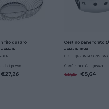
in filo quadro
Cestino pane forato 
acciaio
acciaio inox
VOLA
BUFFET
|
PRONTA CONSEGNA
e da 1 pezzo
Confezione da 1 pezzo
€
27,26
€
5,64
€
8,25