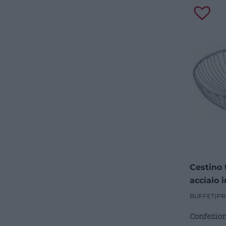
Cestino 
acciaio 
BUFFET
|
PR
Confezion