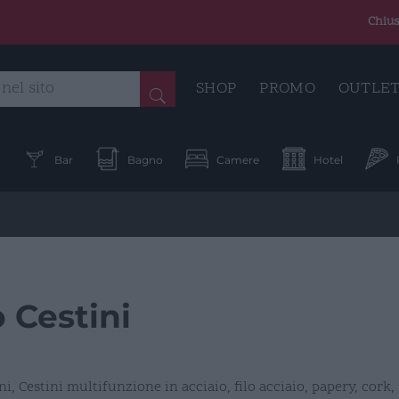
Chius
SHOP
PROMO
OUTLE
a
Bar
Bagno
Camere
Hotel
 Cestini
i, Cestini multifunzione in acciaio, filo acciaio, papery, cork, 