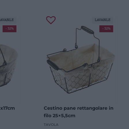
AVABILE
LAVABILE
- 32%
- 32%
5x17cm
Cestino pane rettangolare in
filo 25×5,5cm
TAVOLA