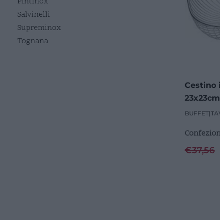
Pintinox
Salvinelli
Supreminox
Tognana
Cestino 
23x23cm 
BUFFET
|
TA
Confezion
€
37,56