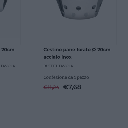
Ø 20cm
Cestino pane forato Ø 20cm
acciaio inox
|
TAVOLA
BUFFET
|
TAVOLA
Confezione da 1 pezzo
€
7,68
€
11,24