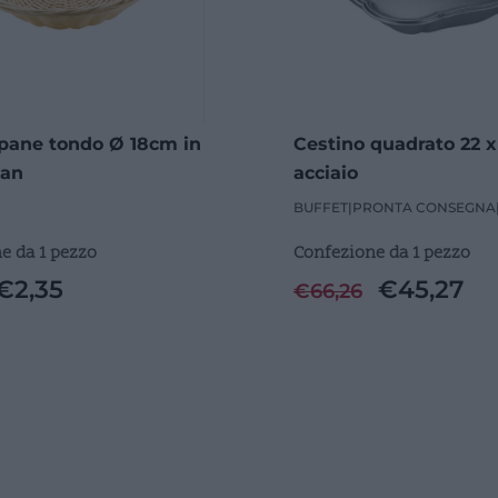
 pane tondo Ø 18cm in
Cestino quadrato 22 x
tan
acciaio
BUFFET
|
PRONTA CONSEGNA
e da 1 pezzo
Confezione da 1 pezzo
€
2,35
€
45,27
€
66,26