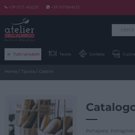
Skip
+39 0171 402251
+39 3371494123
to
content
Tutti i prodotti
Tavola
Cortesia
Cucin
Home
/
Tavola
/ Cestini
Catalogo
Portapane, Portagrissin