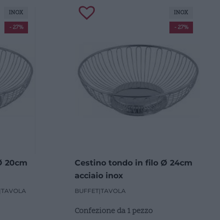
INOX
INOX
- 27%
- 27%
 Ø 20cm
Cestino tondo in filo Ø 24cm
acciaio inox
|
TAVOLA
BUFFET
|
TAVOLA
Confezione da 1 pezzo