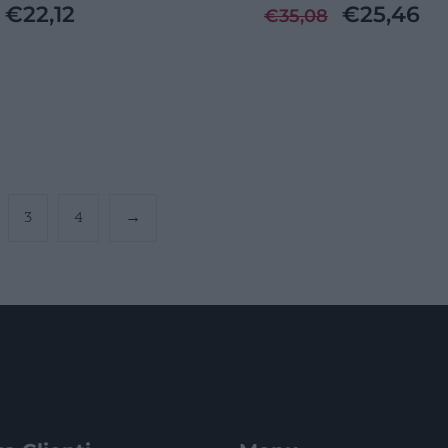
€
22,12
€
25,46
€
35,08
3
4
→