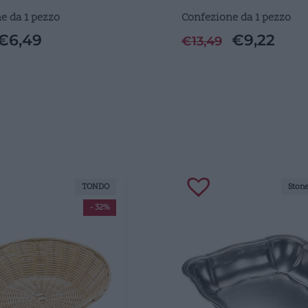
e da 1 pezzo
Confezione da 1 pezzo
€
6,49
€
9,22
€
13,49
TONDO
Ston
- 32%