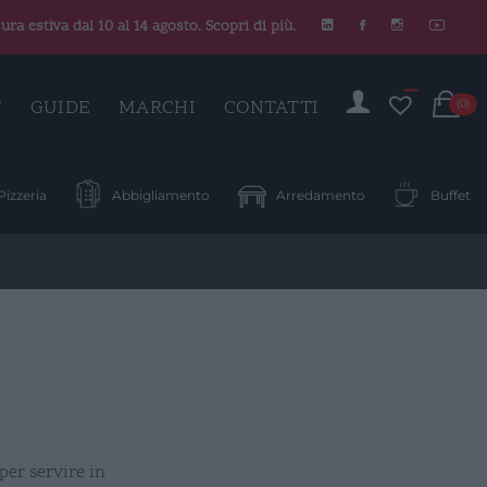
ura estiva dal 10 al 14 agosto. Scopri di più.
C
T
GUIDE
MARCHI
CONTATTI
(0)
Pizzeria
Abbigliamento
Arredamento
Buffet
per servire in