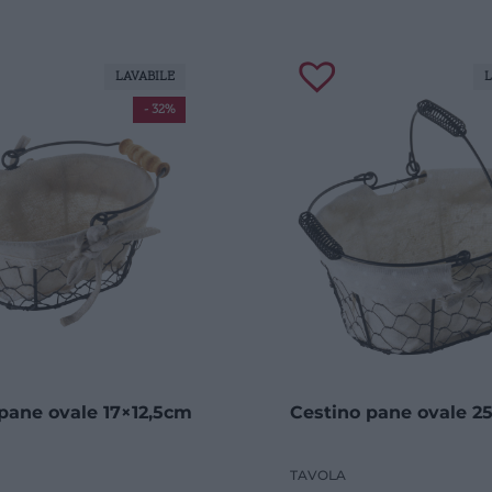
LAVABILE
L
- 32%
pane ovale 17×12,5cm
Cestino pane ovale 2
TAVOLA