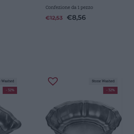
Confezione da 1 pezzo
€
8,56
€
12,53
e Washed
Stone Washed
- 32%
- 32%