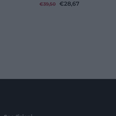
€
28,67
€
39,50