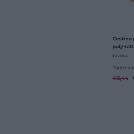
Cestino
poly-rat
TAVOLA
Confezion
€
3,44