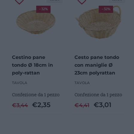
- 32%
- 32%
Cestino pane
Cesto pane tondo
tondo Ø 18cm in
con maniglie Ø
poly-rattan
23cm polyrattan
TAVOLA
TAVOLA
Confezione da 1 pezzo
Confezione da 1 pezzo
€
2,35
€
3,01
€
3,44
€
4,41