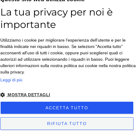
Blog
La tua privacy per noi è
Ispirazioni e Tendenze
importante
Chi siamo
Contatti
Utilizziamo i cookie per migliorare l'esperienza dell'utente e per le
Lavora con noi
finalità indicate nei riquadri in basso. Se selezioni "Accetta tutto"
acconsenti all'uso di tutti i cookie, oppure puoi sceglierei quali ci
Spedizioni – Ritiri in sede
autorizzi ad utilizzare selezionando i riquadri in basso. Puoi leggere
Resi
ulteriori informazioni sulla nostra politica sui cookie nella nostra politica
sulla privacy.
Diritto di recesso
Leggi di più
MOSTRA DETTAGLI
Horeca Club
ACCETTA TUTTO
RIFIUTA TUTTO
Spedizioni