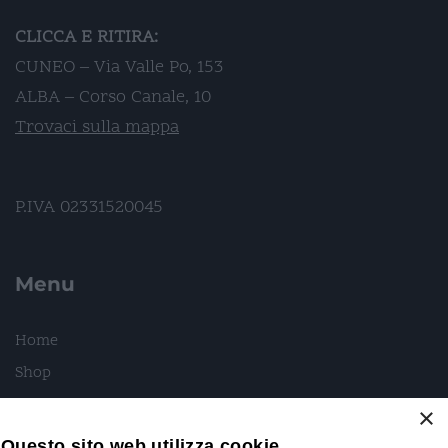
CLICCA E RITIRA:
CUNEO – Via Valle Po, 153
ALBA – Corso Canale, 10
Trovaci sulla mappa
P.IVA 02331520045
Menu
Home
Shop
Marchi
×
Gift Cards
Questo sito web utilizza cookie