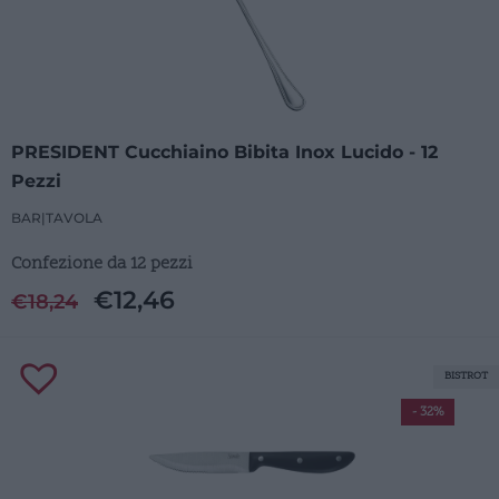
PRESIDENT Cucchiaino Bibita Inox Lucido - 12
Pezzi
BAR
|
TAVOLA
Confezione da 12 pezzi
€
12,46
€
18,24
BISTROT
- 32%