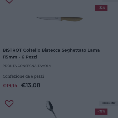
- 32%
BISTROT Coltello Bistecca Seghettato Lama
115mm - 6 Pezzi
PRONTA CONSEGNA
|
TAVOLA
Confezione da 6 pezzi
€
13,08
€
19,14
PRESIDENT
- 32%