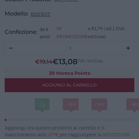
SAL|CBLBL
Modello:
BISTROT
IN
a
€
1,79
cad.1 (IVA
da 6
Confezione:
pezzi
PROMOZIONE
esclusa)
BISTROT
Coltello
Bistecca
€
13,08
IVA inclusa.
€
19,14
Filo
Rasoio
39 Horeca Points
Lama
AGGIUNGI AL CARRELLO
115mm
quantità
- 10 €
- 15 €
- 50 
Aggiungi ora questo prodotto al carrello e ti
mancheranno solo
277€
per raggiungere la
SPEDIZIONE