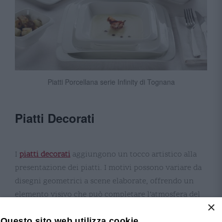
Piatti Porcellana serie Infinity di Tognana
Piatti Decorati
I
piatti decorati
aggiungono un tocco artistico alla
presentazione dei piatti. I motivi possono variare da
disegni geometrici a scene elaborate, offrendo un
elemento visivo che può completare l’atmosfera del
×
ristorante. L’uso di piatti decorati è particolarmente
indicato per occasioni speciali e ristoranti che
Questo sito web utilizza cookie