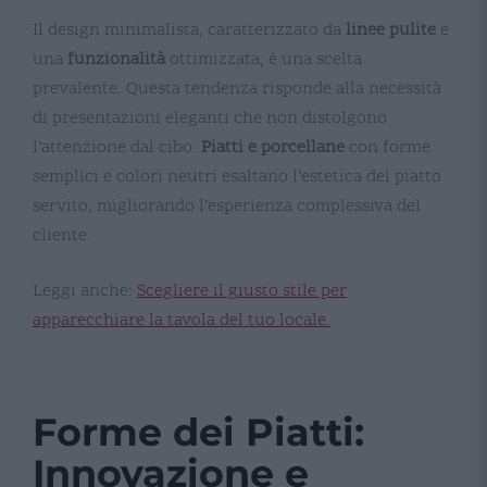
Il design minimalista, caratterizzato da
linee pulite
e
una
funzionalità
ottimizzata, è una scelta
prevalente. Questa tendenza risponde alla necessità
di presentazioni eleganti che non distolgono
l’attenzione dal cibo.
Piatti e porcellane
con forme
semplici e colori neutri esaltano l’estetica del piatto
servito, migliorando l’esperienza complessiva del
cliente​​​​.
Leggi anche:
Scegliere il giusto stile per
apparecchiare la tavola del tuo locale.
Forme dei Piatti:
Innovazione e