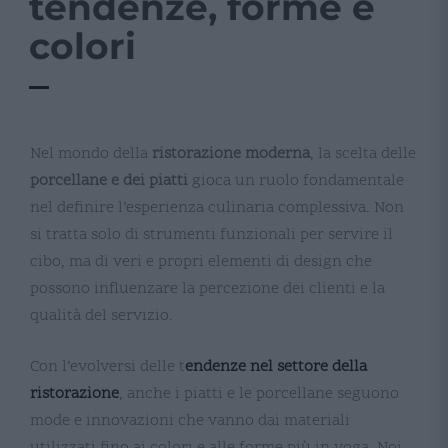
tendenze, forme e
colori
Nel mondo della
ristorazione moderna
, la scelta delle
Po
Bi
pe
d
porcellane e dei piatti
gioca un ruolo fondamentale
ri
Le
nel definire l’esperienza culinaria complessiva. Non
G
pe
si tratta solo di strumenti funzionali per servire il
C
Ho
cibo, ma di veri e propri elementi di design che
al
e
possono influenzare la percezione dei clienti e la
Sc
B
qualità del servizio.
Pe
Il
Co
di
Con l’evolversi delle t
endenze nel settore della
D
ristorazione
, anche i piatti e le porcellane seguono
mode e innovazioni che vanno dai materiali
utilizzati fino ai colori e alle forme più in voga. Noi