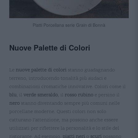
Piatti Porcellana serie Grain di Bonnà
Nuove Palette di Colori
Le
nuove palette di colori
stanno guadagnando
terreno, introducendo tonalità più audaci e
combinazioni cromatiche innovative. Colori come il
blu
, il
verde smeraldo
, il
rosso rubino
e persino il
nero
stanno diventando sempre più comuni nelle
porcellane moderne. Questi colori non solo
catturano l’attenzione, ma possono anche essere
utilizzati per riflettere la personalità e lo stile del
ristorante. Ad esempio,
piatti neri
o
scuri
possono