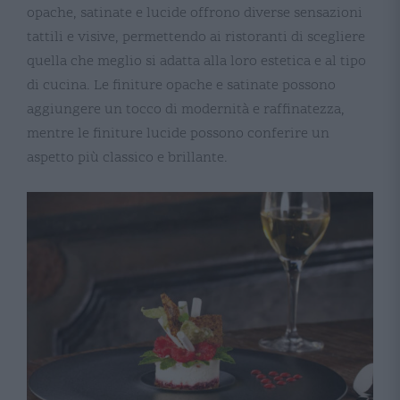
opache, satinate e lucide offrono diverse sensazioni
tattili e visive, permettendo ai ristoranti di scegliere
quella che meglio si adatta alla loro estetica e al tipo
di cucina. Le finiture opache e satinate possono
aggiungere un tocco di modernità e raffinatezza,
mentre le finiture lucide possono conferire un
aspetto più classico e brillante​​​​.