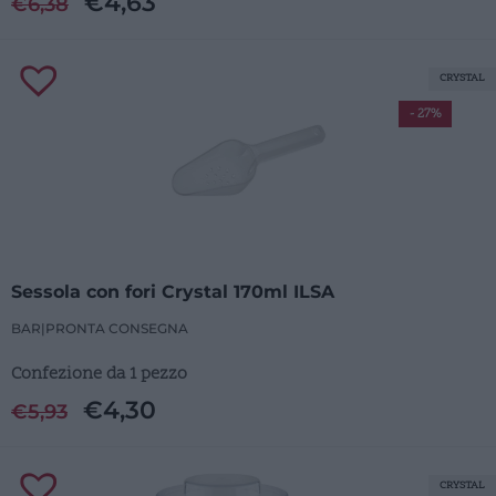
€
4,63
€
6,38
CRYSTAL
- 27%
Sessola con fori Crystal 170ml ILSA
BAR
|
PRONTA CONSEGNA
Confezione da 1 pezzo
€
4,30
€
5,93
CRYSTAL