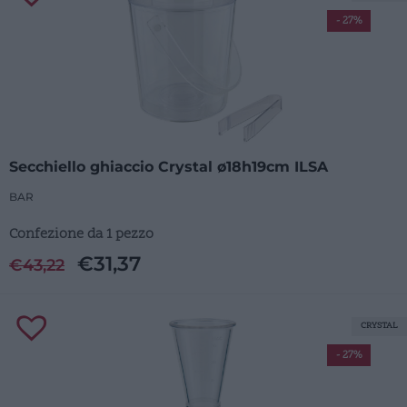
- 27%
Secchiello ghiaccio Crystal ø18h19cm ILSA
BAR
Confezione da 1 pezzo
€
31,37
€
43,22
CRYSTAL
- 27%