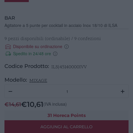
BAR
Agitatore a 5 punte per cocktail in acciaio Inox 18/10 di ILSA
9 pezzi disponibili (ordinabile) / 9 confezioni
Disponibile su ordinazione
Spedito in 24/48 ore
Codice Prodotto:
ILS|45140000IVV
Modello:
MIXAGE
Agitatore
5
punte
€
10,61
(IVA inclusa)
€
14,61
cocktail
Inox
31 Horeca Points
ILSA
AGGIUNGI AL CARRELLO
quantità