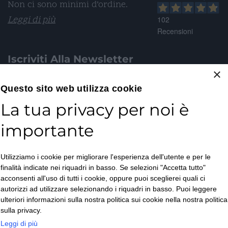
Non ci sono minimi d’ordine.
Leggi di più
102
Recensioni
Iscriviti Alla Newsletter
×
Email*
Questo sito web utilizza cookie
La tua privacy per noi è
importante
Accetto la
Utilizziamo i cookie per migliorare l'esperienza dell'utente e per le
Privacy Policy
*
finalità indicate nei riquadri in basso. Se selezioni "Accetta tutto"
ISCRIVITI
acconsenti all'uso di tutti i cookie, oppure puoi sceglierei quali ci
autorizzi ad utilizzare selezionando i riquadri in basso. Puoi leggere
ulteriori informazioni sulla nostra politica sui cookie nella nostra politica
sulla privacy.
Leggi di più