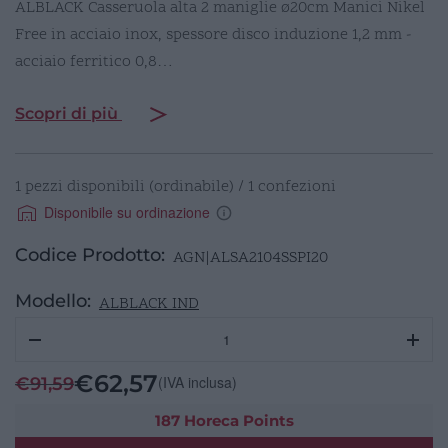
ALBLACK Casseruola alta 2 maniglie ø20cm Manici Nikel
Free in acciaio inox, spessore disco induzione 1,2 mm -
acciaio ferritico 0,8…
Scopri di più
1 pezzi disponibili (ordinabile) / 1 confezioni
Disponibile su ordinazione
Codice Prodotto:
AGN|ALSA2104SSPI20
Modello:
ALBLACK IND
ALBLACK
Casseruola
alta
€
62,57
(IVA inclusa)
€
91,59
2
maniglie
187 Horeca Points
ø20cm