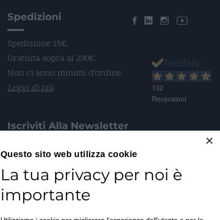
Spedizioni
Spedizione 15€.
Gratuita sopra ai 290€.
Non ci sono minimi d’ordine.
Leggi di più
102
Recensioni
Iscriviti Alla Newsletter
×
Email*
Questo sito web utilizza cookie
La tua privacy per noi è
importante
Accetto la