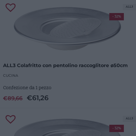
ALL3
- 32%
ALL3 Colafritto con pentolino raccoglitore ø50cm
CUCINA
Confezione da 1 pezzo
€
61,26
€
89,66
ALL3
- 32%