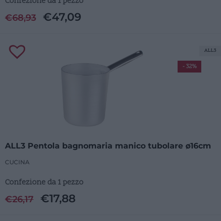
Confezione da 1 pezzo
€
47,09
€
68,93
ALL3
- 32%
ALL3 Pentola bagnomaria manico tubolare ø16cm
CUCINA
Confezione da 1 pezzo
€
17,88
€
26,17