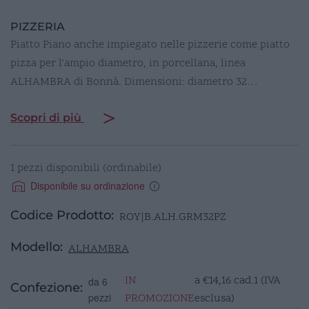
PIZZERIA
Piatto Piano anche impiegato nelle pizzerie come piatto
pizza per l'ampio diametro, in porcellana, linea
ALHAMBRA di Bonnà. Dimensioni: diametro 32…
Scopri di più
1 pezzi disponibili (ordinabile)
Disponibile su ordinazione
Codice Prodotto:
ROY|B.ALH.GRM32PZ
Modello:
ALHAMBRA
IN
a
€
14,16
cad.1 (IVA
da 6
Confezione:
pezzi
PROMOZIONE
esclusa)