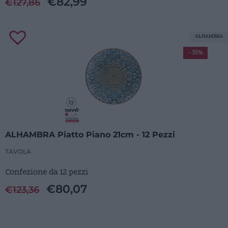
€
82,99
€
127,86
ALHAMBRA
- 35%
ALHAMBRA Piatto Piano 21cm - 12 Pezzi
TAVOLA
Confezione da 12 pezzi
€
80,07
€
123,36