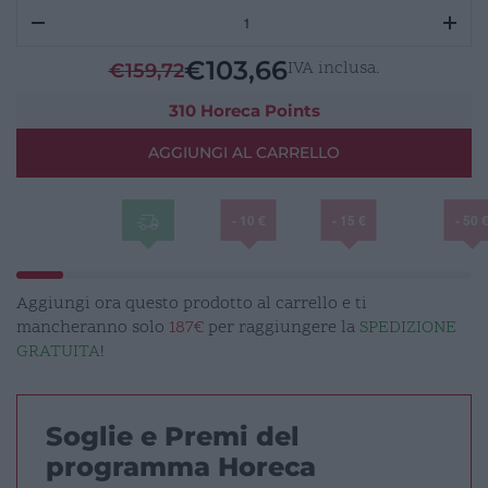
ALHAMBRA
Piatto
Piano
€
103,66
IVA inclusa.
€
159,72
/
Pizza
310 Horeca Points
32cm
AGGIUNGI AL CARRELLO
quantità
- 10 €
- 15 €
- 50 
Aggiungi ora questo prodotto al carrello e ti
mancheranno solo
187€
per raggiungere la
SPEDIZIONE
GRATUITA
!
Soglie e Premi del
programma Horeca