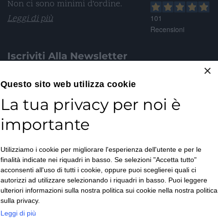
Non ci sono minimi d’ordine.
Leggi di più
101
Recensioni
Iscriviti Alla Newsletter
×
Email*
Questo sito web utilizza cookie
La tua privacy per noi è
importante
Accetto la
Utilizziamo i cookie per migliorare l'esperienza dell'utente e per le
Privacy Policy
*
finalità indicate nei riquadri in basso. Se selezioni "Accetta tutto"
ISCRIVITI
acconsenti all'uso di tutti i cookie, oppure puoi sceglierei quali ci
autorizzi ad utilizzare selezionando i riquadri in basso. Puoi leggere
ulteriori informazioni sulla nostra politica sui cookie nella nostra politica
sulla privacy.
Leggi di più