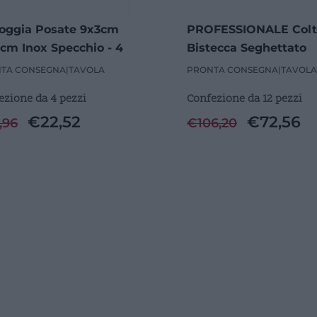
oggia Posate 9x3cm
PROFESSIONALE Colt
cm Inox Specchio - 4
Bistecca Seghettato
i
22,3cm - 12 Pezzi
TA CONSEGNA
|
TAVOLA
PRONTA CONSEGNA
|
TAVOLA
ezione da 4 pezzi
Confezione da 12 pezzi
€
22,52
€
72,56
,96
€
106,20