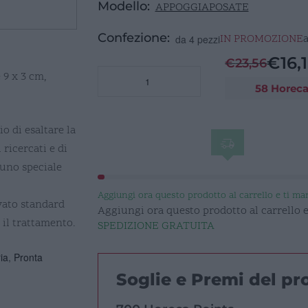
Modello:
APPOGGIAPOSATE
Confezione:
IN PROMOZIONE
da 4 pezzi
€
16,
€
23,56
Appoggia
 9 x 3 cm,
58 Horeca
Posate
9x3cm
h0,9cm
o di esaltare la
Inox
 ricercati e di
Stone
 uno speciale
Washed
quantità
Aggiungi ora questo prodotto al carrello e ti m
vato standard
Aggiungi ora questo prodotto al carrello
o il trattamento.
SPEDIZIONE GRATUITA
ia
,
Pronta
Soglie e Premi del p