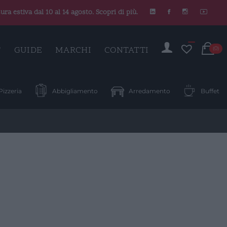
ura estiva dal 10 al 14 agosto. Scopri di più.
C
T
GUIDE
MARCHI
CONTATTI
(0)
Pizzeria
Abbigliamento
Arredamento
Buffet