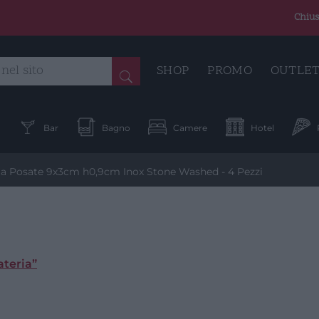
Chius
SHOP
PROMO
OUTLE
a
Bar
Bagno
Camere
Hotel
a Posate 9x3cm h0,9cm Inox Stone Washed - 4 Pezzi
ateria”