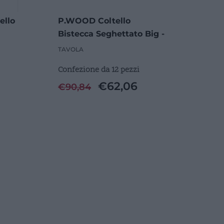
ello
P.WOOD Coltello
Bistecca Seghettato Big -
12 Pezzi
TAVOLA
Confezione da 12 pezzi
€
62,06
€
90,84