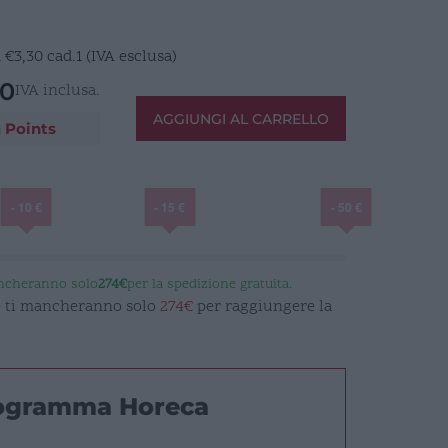
a
€
3,30
cad.1 (IVA esclusa)
10
IVA inclusa.
AGGIUNGI AL CARRELLO
 Points
- 10 €
- 15 €
- 50 €
ancheranno solo
274€
per la spedizione gratuita.
 e ti mancheranno solo
274€
per raggiungere la
rogramma Horeca