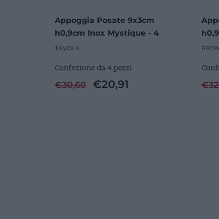
Appoggia Posate 9x3cm
App
h0,9cm Inox Mystique - 4
h0,9
Pezzi
Pezz
TAVOLA
PRON
Confezione da 4 pezzi
Conf
€
20,91
€
30,60
€
32