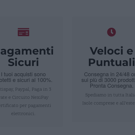
agamenti
Veloci e
Sicuri
Puntual
I tuoi acquisti sono
Consegna in 24/48 o
otetti e sicuri al 100%.
sui più di 3000 prodott
Pronta Consegna.
tispay, Paypal, Paga in 3
Spediamo in tutta Itali
rate e Circuito NexiPay
Isole comprese e all’este
ertificato per pagamenti
elettronici.