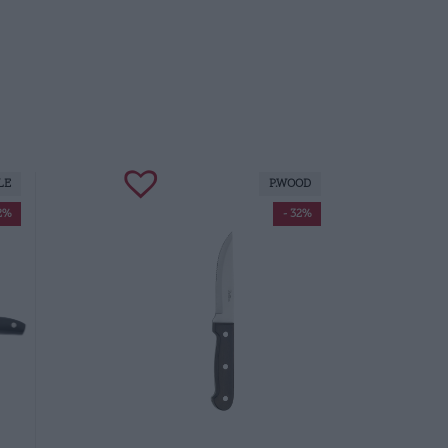
LE
P.WOOD
2%
- 32%