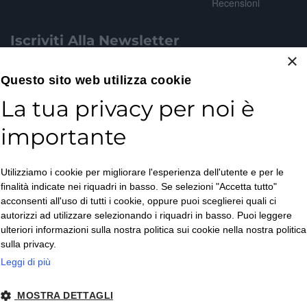
Recensioni
Iscriviti Alla Newsletter
×
Email*
Questo sito web utilizza cookie
La tua privacy per noi è
importante
Accetto la
Utilizziamo i cookie per migliorare l'esperienza dell'utente e per le
Privacy Policy
*
finalità indicate nei riquadri in basso. Se selezioni "Accetta tutto"
ISCRIVITI
acconsenti all'uso di tutti i cookie, oppure puoi sceglierei quali ci
autorizzi ad utilizzare selezionando i riquadri in basso. Puoi leggere
ulteriori informazioni sulla nostra politica sui cookie nella nostra politica
sulla privacy.
Leggi di più
MOSTRA DETTAGLI