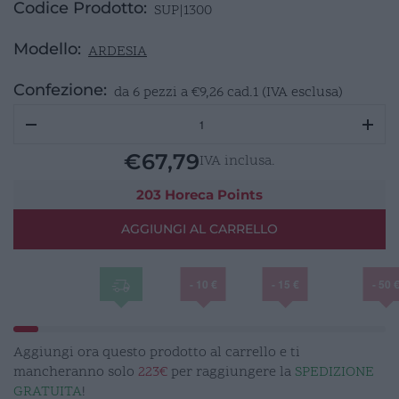
Codice Prodotto:
SUP|1300
Modello:
ARDESIA
Confezione:
da 6 pezzi a
€
9,26
cad.1 (IVA esclusa)
ARDESIA
Piatto
naturale
€
67,79
IVA inclusa.
rettangolare
53x32,5cm
203 Horeca Points
quantità
AGGIUNGI AL CARRELLO
- 10 €
- 15 €
- 50 
Aggiungi ora questo prodotto al carrello e ti
mancheranno solo
223€
per raggiungere la
SPEDIZIONE
GRATUITA
!